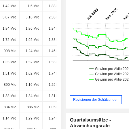
1.42 Mrd.
1.6 Mrd.
1.88 Mrd.
2.11 Mrd.
3.07 Mrd.
3.16 Mrd.
2.58 Mrd.
2.1 Mrd.
1.84 Mrd.
1.86 Mrd.
1.84 Mrd.
1.93 Mrd.
1.72 Mrd.
1.92 Mrd.
1.88 Mrd.
1.86 Mrd.
998 Mio.
1.24 Mrd.
1.46 Mrd.
1.74 Mrd.
1.35 Mrd.
1.52 Mrd.
1.56 Mrd.
1.72 Mrd.
1.51 Mrd.
1.62 Mrd.
1.74 Mrd.
1.63 Mrd.
890 Mio.
1.16 Mrd.
1.25 Mrd.
1.32 Mrd.
1.38 Mrd.
1.34 Mrd.
1.31 Mrd.
1.29 Mrd.
Revisionen der Schätzungen
834 Mio.
886 Mio.
1.05 Mrd.
1.23 Mrd.
1.14 Mrd.
1.29 Mrd.
1.24 Mrd.
1.12 Mrd.
Quartalsumsätze -
Abweichungsrate