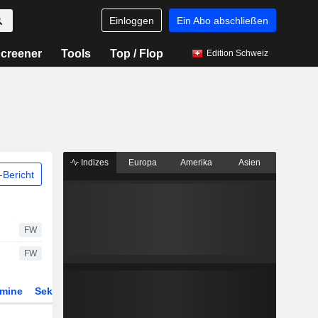
Einloggen
Ein Abo abschließen
creener
Tools
Top / Flop
Edition Schweiz
Indizes
Europa
Amerika
Asien
Bericht
FW
FW
rmine
Sektor
Derivate
ETFs