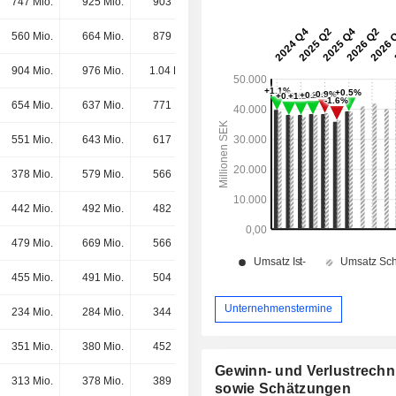
747 Mio.
925 Mio.
903 Mio.
1.06 Mrd.
560 Mio.
664 Mio.
879 Mio.
954 Mio.
904 Mio.
976 Mio.
1.04 Mrd.
893 Mio.
654 Mio.
637 Mio.
771 Mio.
796 Mio.
551 Mio.
643 Mio.
617 Mio.
697 Mio.
378 Mio.
579 Mio.
566 Mio.
556 Mio.
442 Mio.
492 Mio.
482 Mio.
507 Mio.
479 Mio.
669 Mio.
566 Mio.
500 Mio.
455 Mio.
491 Mio.
504 Mio.
490 Mio.
Unternehmenstermine
234 Mio.
284 Mio.
344 Mio.
454 Mio.
351 Mio.
380 Mio.
452 Mio.
454 Mio.
Gewinn- und Verlustrech
313 Mio.
378 Mio.
389 Mio.
448 Mio.
sowie Schätzungen