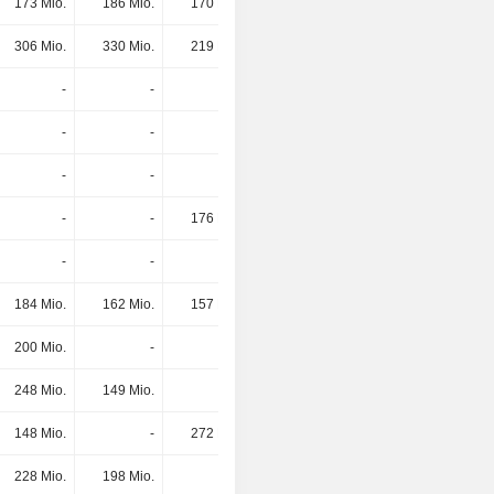
173 Mio.
186 Mio.
170 Mio.
229 Mio.
306 Mio.
330 Mio.
219 Mio.
208 Mio.
-
-
-
149 Mio.
-
-
-
139 Mio.
-
-
-
138 Mio.
-
-
176 Mio.
-
-
-
-
-
184 Mio.
162 Mio.
157 Mio.
-
200 Mio.
-
-
-
248 Mio.
149 Mio.
-
-
148 Mio.
-
272 Mio.
-
228 Mio.
198 Mio.
-
-