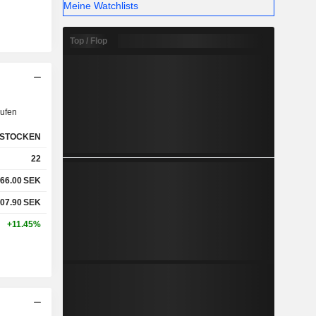
Meine Watchlists
Top / Flop
ufen
STOCKEN
22
66.00
SEK
07.90
SEK
+11.45%