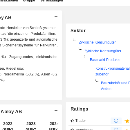
ansaktionen
Gruppe
Verbindungen
oy AB
ende Hersteller von Schließsystemen.
Sektor
gt auf die einzelnen Produktfamilien:
5,3 %): gepanzerte und automatische
Zyklische Konsumgüter
d Sicherheitssysteme für Parkuhren,
Zyklische Konsumgüter
 %): Zugangscodes, elektronische
Baumarkt-Produkte
er, Riegel usw.
Konstruktionsmaterial
%), Nordamerika (53,2 %), Asien (6,2
zubehör
 %).
Bauzubehör und E
Andere
Ratings
a Abloy AB
Trader
2022
2023
2024
2025
(SEK)
(SEK)
(SEK)
(SEK)