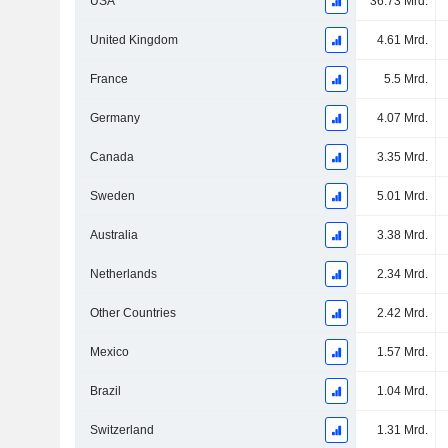
USA
36.73 Mrd.
United Kingdom
4.61 Mrd.
France
5.5 Mrd.
Germany
4.07 Mrd.
Canada
3.35 Mrd.
Sweden
5.01 Mrd.
Australia
3.38 Mrd.
Netherlands
2.34 Mrd.
Other Countries
2.42 Mrd.
Mexico
1.57 Mrd.
Brazil
1.04 Mrd.
Switzerland
1.31 Mrd.