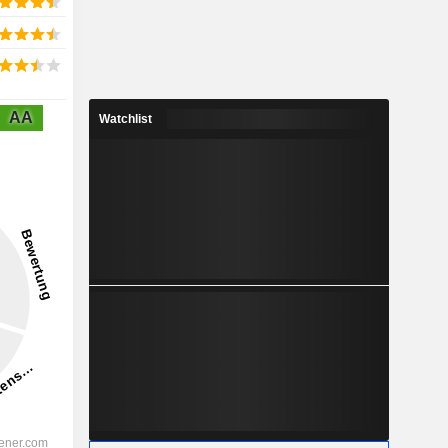
AA
Watchlist