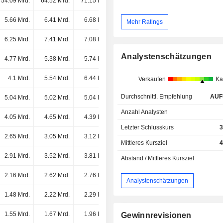
54.09 Mrd.
64.52 Mrd.
71.15 Mrd.
72.62 Mrd.
5.66 Mrd.
6.41 Mrd.
6.68 Mrd.
7.1 Mrd.
Mehr Ratings
6.25 Mrd.
7.41 Mrd.
7.08 Mrd.
6.84 Mrd.
Analystenschätzungen
4.77 Mrd.
5.38 Mrd.
5.74 Mrd.
6.67 Mrd.
4.1 Mrd.
5.54 Mrd.
6.44 Mrd.
6.17 Mrd.
Verkaufen
Ka
Durchschnittl. Empfehlung
AUF
5.04 Mrd.
5.02 Mrd.
5.04 Mrd.
5.2 Mrd.
Anzahl Analysten
4.05 Mrd.
4.65 Mrd.
4.39 Mrd.
4.42 Mrd.
Letzter Schlusskurs
3
2.65 Mrd.
3.05 Mrd.
3.12 Mrd.
3.42 Mrd.
Mittleres Kursziel
4
2.91 Mrd.
3.52 Mrd.
3.81 Mrd.
3.26 Mrd.
Abstand / Mittleres Kursziel
2.16 Mrd.
2.62 Mrd.
2.76 Mrd.
2.34 Mrd.
Analystenschätzungen
1.48 Mrd.
2.22 Mrd.
2.29 Mrd.
2.18 Mrd.
1.55 Mrd.
1.67 Mrd.
1.96 Mrd.
2.12 Mrd.
Gewinnrevisionen