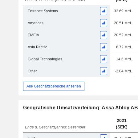
Ende d. Geschäftsjahres: Dezember
Entrance Systems
32.69 Mrd.
Americas
20.51 Mrd.
EMEIA
20.52 Mrd.
Asia Pacific
8.72 Mrd.
Global Technologies
14.6 Mrd.
Other
-2.04 Mrd.
Alle Geschäftsbereiche ansehen
Geografische Umsatzverteilung: Assa Abloy A
2021
(SEK)
Ende d. Geschäftsjahres: Dezember