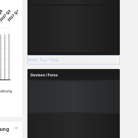
Mehr Top / Flop
Devisen / Forex
nung