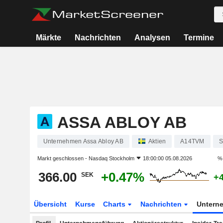
Märkte
Nachrichten
Analysen
Termine
ASSA ABLOY AB
Unternehmen Assa Abloy AB
Aktien
A14TVM
S
Markt geschlossen -
Nasdaq Stockholm
18:00:00 05.08.2026
% 
366.00
+0.47%
SEK
+
Übersicht
Kurse
Charts
Nachrichten
Untern