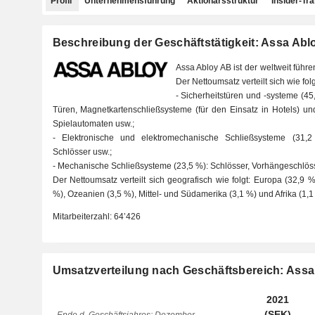
Profil
Unternehmensführung
Aktionärsstruktur
Insider-Tr
Beschreibung der Geschäftstätigkeit: Assa Abl
Assa Abloy AB ist der weltweit führ
Der Nettoumsatz verteilt sich wie fol
- Sicherheitstüren und -systeme (4
Türen, Magnetkartenschließsysteme (für den Einsatz in Hotels) un
Spielautomaten usw.;
- Elektronische und elektromechanische Schließsysteme (31,2
Schlösser usw.;
- Mechanische Schließsysteme (23,5 %): Schlösser, Vorhängeschlöss
Der Nettoumsatz verteilt sich geografisch wie folgt: Europa (32,9 
%), Ozeanien (3,5 %), Mittel- und Südamerika (3,1 %) und Afrika (1,1
Mitarbeiterzahl:
64’426
Umsatzverteilung nach Geschäftsbereich: Ass
2021
(SEK)