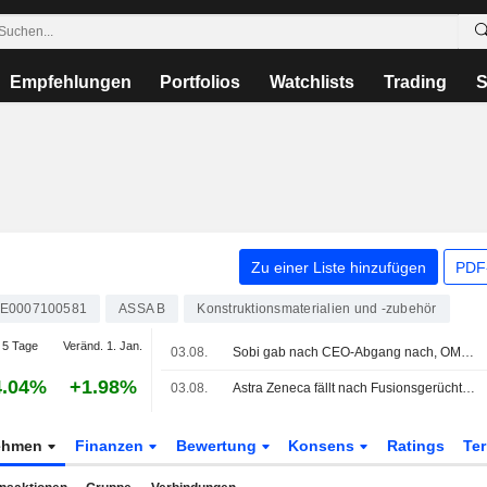
Empfehlungen
Portfolios
Watchlists
Trading
S
Zu einer Liste hinzufügen
PDF-
E0007100581
ASSA B
Konstruktionsmaterialien und -zubehör
5 Tage
Veränd. 1. Jan.
03.08.
Sobi gab nach CEO-Abgang nach, OMXS30-Index 0,9% im Plus
4.04%
+1.98%
03.08.
Astra Zeneca fällt nach Fusionsgerüchten, OMXS30-Index 0,8 % im Plus
ehmen
Finanzen
Bewertung
Konsens
Ratings
Te