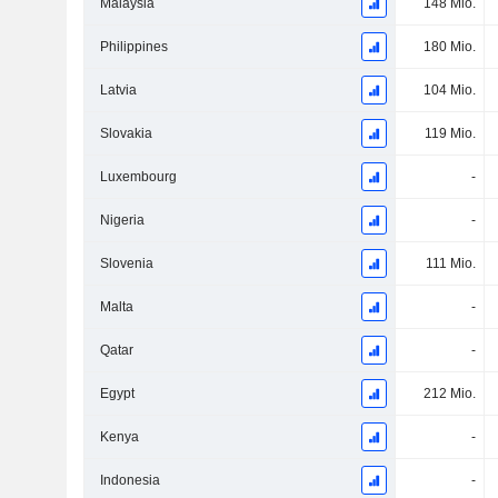
Malaysia
148 Mio.
Philippines
180 Mio.
Latvia
104 Mio.
Slovakia
119 Mio.
Luxembourg
-
Nigeria
-
Slovenia
111 Mio.
Malta
-
Qatar
-
Egypt
212 Mio.
Kenya
-
Indonesia
-