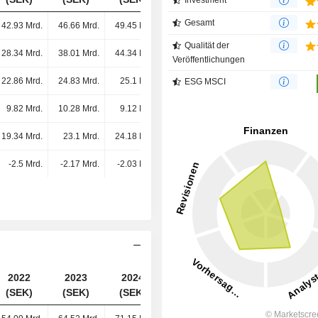
Investment
Gesamt
42.93 Mrd.
46.66 Mrd.
49.45 Mrd.
50.72 Mrd.
Qualität der
28.34 Mrd.
38.01 Mrd.
44.34 Mrd.
43.49 Mrd.
Veröffentlichungen
22.86 Mrd.
24.83 Mrd.
25.1 Mrd.
25.82 Mrd.
ESG MSCI
9.82 Mrd.
10.28 Mrd.
9.12 Mrd.
8.14 Mrd.
19.34 Mrd.
23.1 Mrd.
24.18 Mrd.
26.08 Mrd.
-2.5 Mrd.
-2.17 Mrd.
-2.03 Mrd.
-1.84 Mrd.
B
2022
2023
2024
2025
(SEK)
(SEK)
(SEK)
(SEK)