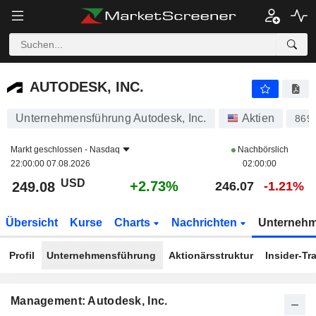
AUTODESK, INC.
249.08
$
+2.73%
AUTODESK, INC.
Unternehmensführung Autodesk, Inc.
Aktien
869
Markt geschlossen -
Nasdaq
Nachbörslich
22:00:00 07.08.2026
02:00:00
USD
+2.73%
249.08
246.07
-1.21%
Übersicht
Kurse
Charts
Nachrichten
Unterneh
Profil
Unternehmensführung
Aktionärsstruktur
Insider-Tr
Management: Autodesk, Inc.