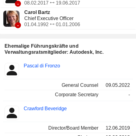
-
08.02.2017
19.06.2017
Carol Bartz
Chief Executive Officer
-
01.04.1992
01.01.2006
Ehemalige Führungskräfte und
Verwaltungsratsmitglieder: Autodesk, Inc.
Besetzte
Pascal di Fronzo
Insider
Positionen
General Counsel
09.05.2022
Corporate Secretary
-
Crawford Beveridge
Director/Board Member
12.06.2019