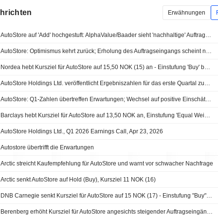
chrichten
Erwähnungen
AutoStore auf 'Add' hochgestuft: AlphaValue/Baader sieht 'nachhaltige' Auftragserholung; Prognosen und Kursziel angehoben
AutoStore: Optimismus kehrt zurück; Erholung des Auftragseingangs scheint nachhaltig
Nordea hebt Kursziel für AutoStore auf 15,50 NOK (15) an - Einstufung 'Buy' bestätigt
AutoStore Holdings Ltd. veröffentlicht Ergebniszahlen für das erste Quartal zum 31. März 2026
AutoStore: Q1-Zahlen übertreffen Erwartungen; Wechsel auf positive Einschätzung
Barclays hebt Kursziel für AutoStore auf 13,50 NOK an, Einstufung 'Equal Weight' bestätigt - BN
AutoStore Holdings Ltd., Q1 2026 Earnings Call, Apr 23, 2026
Autostore übertrifft die Erwartungen
Arctic streicht Kaufempfehlung für AutoStore und warnt vor schwacher Nachfrage
Arctic senkt AutoStore auf Hold (Buy), Kursziel 11 NOK (16)
DNB Carnegie senkt Kursziel für AutoStore auf 15 NOK (17) - Einstufung "Buy" bestätigt
Berenberg erhöht Kursziel für AutoStore angesichts steigender Auftragseingänge im vierten Quartal 2025