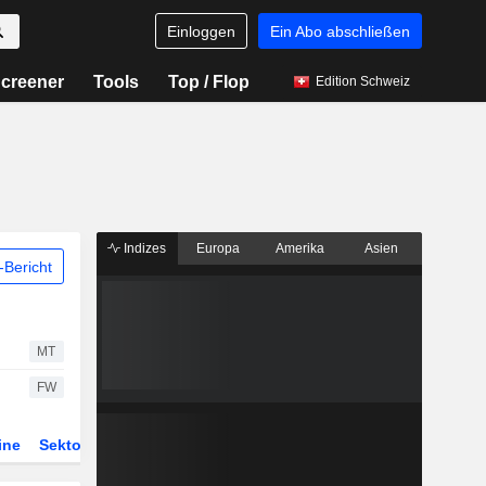
Einloggen
Ein Abo abschließen
creener
Tools
Top / Flop
Edition Schweiz
Indizes
Europa
Amerika
Asien
Bericht
MT
FW
ine
Sektor
Derivate
ETFs