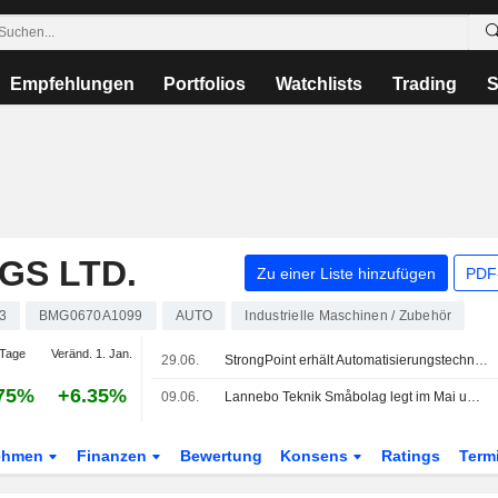
Empfehlungen
Portfolios
Watchlists
Trading
S
GS LTD.
Zu einer Liste hinzufügen
PDF-
3
BMG0670A1099
AUTO
Industrielle Maschinen / Zubehör
Tage
Veränd. 1. Jan.
29.06.
StrongPoint erhält Automatisierungstechnik-Auftrag über NOK17 Mio. in Großbritannien
75%
+6.35%
09.06.
Lannebo Teknik Småbolag legt im Mai um 5,4 Prozent zu - letzter Monatsbericht für den Fonds
ehmen
Finanzen
Bewertung
Konsens
Ratings
Term