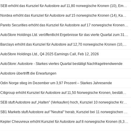
SEB erhöht das Kursziel für Autostore auf 11,80 norwegische Kronen (10), Empfehlung "Halten" wird bestätigt
Nordea erhöht das Kursziel für Autostore auf 15 norwegische Kronen (14), Kaufempfehlung bekräftigt
Pareto Securities erhöht das Kursziel für Autostore auf 17 norwegische Kronen (14), Kaufempfehlung wird bestätigt
AutoStore Holdings Ltd. veröffentlicht Ergebnisse für das vierte Quartal zum 31. Dezember 2025
Barclays erhöht das Kursziel für Autostore auf 12,70 norwegische Kronen (10,40), bestätigt Gleichgewicht - BN
AutoStore Holdings Ltd., Q4 2025 Earnings Call, Feb 12, 2026
AutoStore: Autostore - Starkes viertes Quartal bestätigt Nachfragetrendwende
Autostore übertrifft die Erwartungen
Odin Norge stieg im Dezember um 3,97 Prozent – Starkes Jahresende
Citigroup erhöht Kursziel für Autostore auf 11,50 Norwegische Kronen, bestätigt neutrale Einstufung - BN
SEB stuft Autostore auf „Halten” (Verkaufen) hoch, Kursziel 10 norwegische Kronen (7,20)
SB1 Markets stuft Autostore auf "Neutral" herab, Kursziel bei 11 norwegischen Kronen
Kepler Cheuvreux erhöht Kursziel für Autostore auf 8 norwegische Kronen (6,30), Empfehlung "Reduzieren" bestätigt