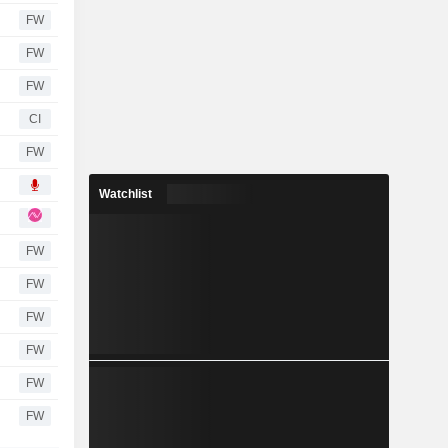
FW
FW
FW
CI
FW
Watchlist
FW
FW
FW
FW
FW
FW