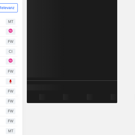
Relevanz
MT
FW
CI
FW
FW
FW
FW
FW
MT