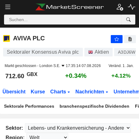
AVIVA PLC
712.60
p
+0.34%
AVIVA PLC
Sektoraler Konsensus Aviva plc
Aktien
A3DJ6W
Markt geschlossen -
London S.E.
17:35:14 07.08.2026
Veränd. 1. Jan.
GBX
+0.34%
712.60
+4.12%
Übersicht
Kurse
Charts
Nachrichten
Unterneh
Sektorale Performances
branchenspezifische Dividenden
F
Sektor:
Region: