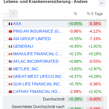
Lebens- und Krankenversicherung - Andere
%
% 5 Tage
%
AXA
+0.85%
-0.38%
+
PING AN INSURANCE (GROUP) COMPANY OF CHINA, LTD.
-0.96%
-4.12%
AIA GROUP LIMITED
+0.55%
-7.19%
GENERALI
+0.45%
+1.91%
+
MANULIFE FINANCIAL CORPORATION
+0.13%
+0.19%
+
AFLAC INCORPORATED
+0.88%
-0.55%
+
METLIFE, INC.
+3.83%
+2.97%
+
GREAT-WEST LIFECO INC.
+0.37%
+0.29%
+
SUN LIFE FINANCIAL INC.
+0.76%
-0.36%
+
CATHAY FINANCIAL HOLDING CO., LTD.
-2.99%
+2.42%
+
Durchschnitt
+0.39%
-0.40%
+
Gewichteter Durchschnitt nach