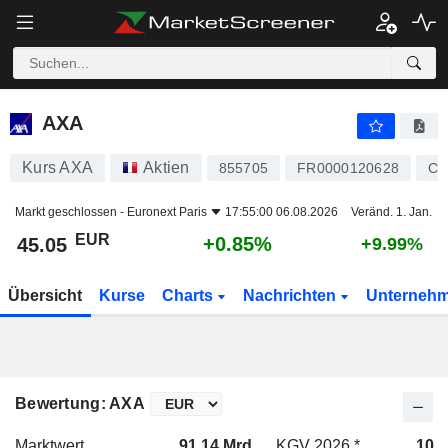
AXA
45.05
€
+0.85%
AXA
Kurs AXA
Aktien
855705
FR0000120628
CS
Markt geschlossen -
Euronext Paris
17:55:00 06.08.2026
Veränd. 1. Jan.
EUR
+0.85%
45.05
+9.99%
Übersicht
Kurse
Charts
Nachrichten
Unterneh
Bewertung: AXA
Marktwert
91.14 Mrd.
KGV 2026 *
10.9