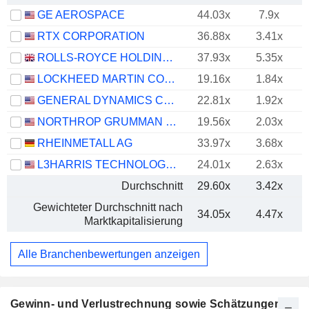
GE AEROSPACE
44.03x
7.9x
RTX CORPORATION
36.88x
3.41x
ROLLS-ROYCE HOLDINGS PLC
37.93x
5.35x
LOCKHEED MARTIN CORPORATION
19.16x
1.84x
GENERAL DYNAMICS CORPORATION
22.81x
1.92x
NORTHROP GRUMMAN CORPORATION
19.56x
2.03x
RHEINMETALL AG
33.97x
3.68x
L3HARRIS TECHNOLOGIES, INC.
24.01x
2.63x
Durchschnitt
29.60x
3.42x
Gewichteter Durchschnitt nach
34.05x
4.47x
Marktkapitalisierung
Alle Branchenbewertungen anzeigen
Gewinn- und Verlustrechnung sowie Schätzungen