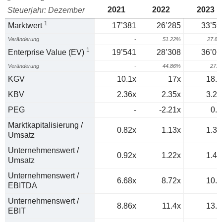
2021
2022
2023
Steuerjahr: Dezember
1
Marktwert
17’381
26’285
33’59
Veränderung
-
51.22%
27.8
1
Enterprise Value (EV)
19’541
28’308
36’06
Veränderung
-
44.86%
27.
KGV
10.1x
17x
18.4
KBV
2.36x
2.35x
3.21
PEG
-
-2.21x
0.9
Marktkapitalisierung /
0.82x
1.13x
1.33
Umsatz
Unternehmenswert /
0.92x
1.22x
1.43
Umsatz
Unternehmenswert /
6.68x
8.72x
10.4
EBITDA
Unternehmenswert /
8.86x
11.4x
13.4
EBIT