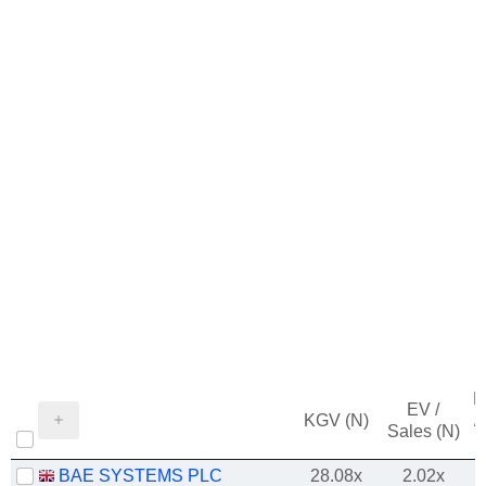
M
EV /
KGV (N)
/
Sales (N)
BAE SYSTEMS PLC
28.08x
2.02x