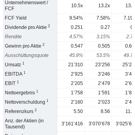
Unternehmenswert /
10.5x
13.2x
13.9
FCF
FCF Yield
9.54%
7.58%
7.19
2
Dividende pro Aktie
0.251
0.27
0.
Rendite
4.57%
3.15%
2.7
2
Gewinn pro Aktie
0.547
0.505
0.60
Ausschüttungsquote
45.9%
53.5%
49.7
1
Umsatz
21’310
23’256
25’28
1
EBITDA
2’925
3’246
3’46
1
EBIT
2’205
2’479
2’68
1
Nettoergebnis
1’758
1’591
1’85
1
Nettoverschuldung
2’160
2’023
2’46
2
Referenzkurs
5.50
8.56
11.1
Anz. der Aktien (in
3’161’416
3’070’678
3’025’61
Tausend)