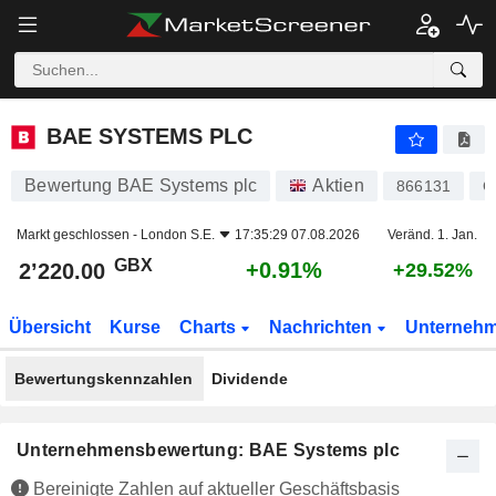
BAE SYSTEMS PLC
2’220.00
p
+0.91%
BAE SYSTEMS PLC
Bewertung BAE Systems plc
Aktien
866131
G
Markt geschlossen -
London S.E.
17:35:29 07.08.2026
Veränd. 1. Jan.
GBX
+0.91%
2’220.00
+29.52%
Übersicht
Kurse
Charts
Nachrichten
Unterneh
Bewertungskennzahlen
Dividende
Unternehmensbewertung: BAE Systems plc
Bereinigte Zahlen auf aktueller Geschäftsbasis