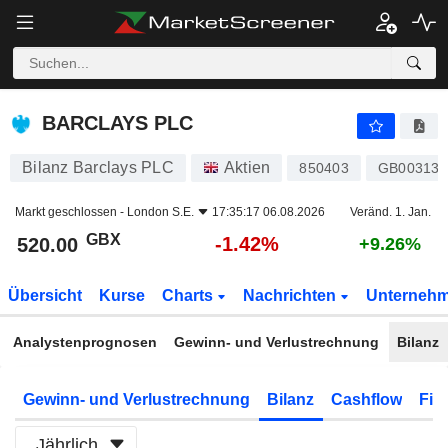
BARCLAYS PLC
520.00
p
-1.42%
BARCLAYS PLC
Bilanz Barclays PLC
Aktien
850403
GB003134
Markt geschlossen -
London S.E.
17:35:17 06.08.2026
Veränd. 1. Jan.
GBX
-1.42%
520.00
+9.26%
Übersicht
Kurse
Charts
Nachrichten
Unterneh
Analystenprognosen
Gewinn- und Verlustrechnung
Bilanz
Gewinn- und Verlustrechnung
Bilanz
Cashflow
Fin
Jährlich