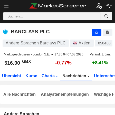
BARCLAYS PLC
516.00
p
-0.77%
BARCLAYS PLC
Andere Sprachen Barclays PLC
Aktien
850403
Markt geschlossen -
London S.E.
17:35:04 07.08.2026
Veränd. 1. Jan.
GBX
-0.77%
516.00
+8.41%
Übersicht
Kurse
Charts
Nachrichten
Unterneh
Alle Nachrichten
Analystenempfehlungen
Wichtige F
Andere Sprachen