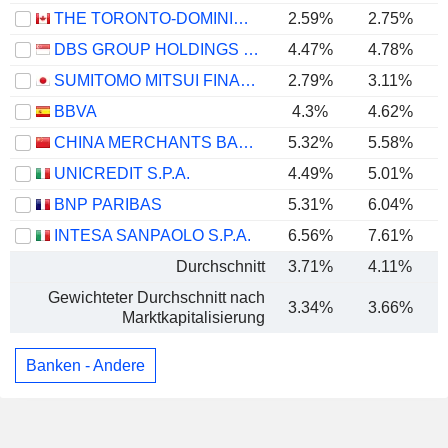
THE TORONTO-DOMINION BANK
2.59%
2.75%
DBS GROUP HOLDINGS LTD
4.47%
4.78%
SUMITOMO MITSUI FINANCIAL GROUP, INC.
2.79%
3.11%
BBVA
4.3%
4.62%
CHINA MERCHANTS BANK CO., LTD.
5.32%
5.58%
UNICREDIT S.P.A.
4.49%
5.01%
BNP PARIBAS
5.31%
6.04%
INTESA SANPAOLO S.P.A.
6.56%
7.61%
Durchschnitt
3.71%
4.11%
Gewichteter Durchschnitt nach
3.34%
3.66%
Marktkapitalisierung
Banken - Andere