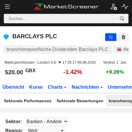
BARCLAYS PLC
520.00
p
-1.42%
BARCLAYS PLC
branchenspezifische Dividenden Barclays PLC
Akt
Markt geschlossen -
London S.E.
17:35:17 06.08.2026
Veränd. 1. Jan.
GBX
-1.42%
520.00
+9.26%
Übersicht
Kurse
Charts
Nachrichten
Unterneh
Sektorale Performances
Sektorale Bewertungen
branchensp
Sektor:
Region: