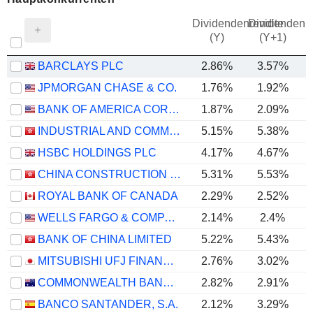
Dividendenrendite
Dividendenre
(Y)
(Y+1)
BARCLAYS PLC
2.86%
3.57%
JPMORGAN CHASE & CO.
1.76%
1.92%
BANK OF AMERICA CORPORATION
1.87%
2.09%
INDUSTRIAL AND COMMERCIAL BANK OF CHINA LIMITED
5.15%
5.38%
HSBC HOLDINGS PLC
4.17%
4.67%
CHINA CONSTRUCTION BANK CORPORATION
5.31%
5.53%
ROYAL BANK OF CANADA
2.29%
2.52%
WELLS FARGO & COMPANY
2.14%
2.4%
BANK OF CHINA LIMITED
5.22%
5.43%
MITSUBISHI UFJ FINANCIAL GROUP, INC.
2.76%
3.02%
COMMONWEALTH BANK OF AUSTRALIA
2.82%
2.91%
BANCO SANTANDER, S.A.
2.12%
3.29%