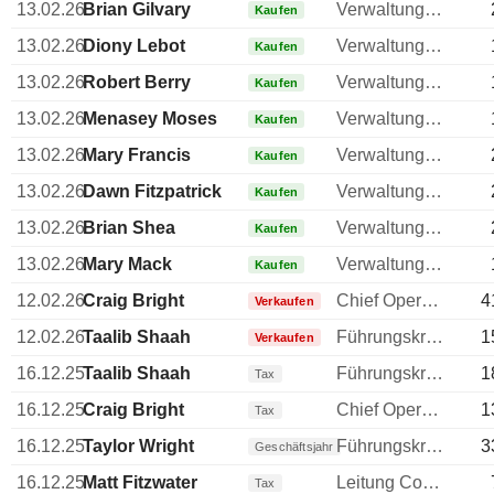
13.02.26
Brian Gilvary
Verwaltungsratsmitglied
Kaufen
13.02.26
Diony Lebot
Verwaltungsratsmitglied
Kaufen
13.02.26
Robert Berry
Verwaltungsratsmitglied
Kaufen
13.02.26
Menasey Moses
Verwaltungsratsmitglied
Kaufen
13.02.26
Mary Francis
Verwaltungsratsmitglied
Kaufen
13.02.26
Dawn Fitzpatrick
Verwaltungsratsmitglied
Kaufen
13.02.26
Brian Shea
Verwaltungsratsmitglied
Kaufen
13.02.26
Mary Mack
Verwaltungsratsmitglied
Kaufen
12.02.26
Craig Bright
Chief Operating Officer (COO)
4
Verkaufen
12.02.26
Taalib Shaah
Führungskraft / leitender Angestellter
1
Verkaufen
16.12.25
Taalib Shaah
Führungskraft / leitender Angestellter
1
Tax
16.12.25
Craig Bright
Chief Operating Officer (COO)
1
Tax
16.12.25
Taylor Wright
Führungskraft / leitender Angestellter
3
Geschäftsjahr
16.12.25
Matt Fitzwater
Leitung Compliance
Tax