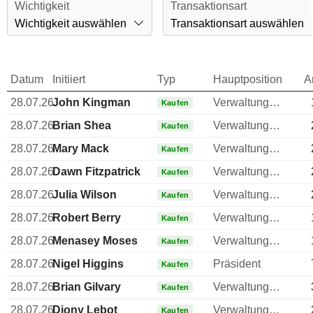
Wichtigkeit
Transaktionsart
Wichtigkeit auswählen
Transaktionsart auswählen
Datum
Initiiert
Typ
Hauptposition
A
28.07.26
John Kingman
Verwaltungsratsmitglied
Kaufen
28.07.26
Brian Shea
Verwaltungsratsmitglied
Kaufen
28.07.26
Mary Mack
Verwaltungsratsmitglied
Kaufen
28.07.26
Dawn Fitzpatrick
Verwaltungsratsmitglied
Kaufen
28.07.26
Julia Wilson
Verwaltungsratsmitglied
Kaufen
28.07.26
Robert Berry
Verwaltungsratsmitglied
Kaufen
28.07.26
Menasey Moses
Verwaltungsratsmitglied
Kaufen
28.07.26
Nigel Higgins
Präsident
Kaufen
28.07.26
Brian Gilvary
Verwaltungsratsmitglied
Kaufen
28.07.26
Diony Lebot
Verwaltungsratsmitglied
Kaufen