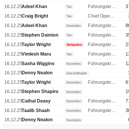
16.12.25
Adeel Khan
Führungskraft / leitender Angestellter
3
Tax
16.12.25
Craig Bright
Chief Operating Officer (COO)
Tax
16.12.25
Adeel Khan
Führungskraft / leitender Angestellter
8
Kostenlos
16.12.25
Stephen Dainton
Führungskraft / leitender Angestellter
3
Tax
16.12.25
Taylor Wright
Führungskraft / leitender Angestellter
2
Verkaufen
16.12.25
Vimlesh Maru
Führungskraft / leitender Angestellter
1
Tax
16.12.25
Sasha Wiggins
Führungskraft / leitender Angestellter
1
Kostenlos
16.12.25
Denny Nealon
Geschäftsjahr
16.12.25
Taylor Wright
Führungskraft / leitender Angestellter
6
Kostenlos
16.12.25
Stephen Shapiro
1
Kostenlos
16.12.25
Cathal Deasy
Führungskraft / leitender Angestellter
7
Kostenlos
16.12.25
Taalib Shaah
Führungskraft / leitender Angestellter
3
Kostenlos
16.12.25
Denny Nealon
Kostenlos