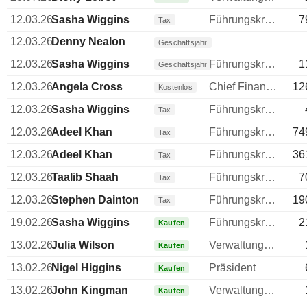
12.03.26
Sasha Wiggins
Führungskraft / leitender Angestellter
7
Tax
12.03.26
Denny Nealon
Geschäftsjahr
12.03.26
Sasha Wiggins
Führungskraft / leitender Angestellter
1
Geschäftsjahr
12.03.26
Angela Cross
Chief Financial Officer (CFO)
12
Kostenlos
12.03.26
Sasha Wiggins
Führungskraft / leitender Angestellter
Tax
12.03.26
Adeel Khan
Führungskraft / leitender Angestellter
74
Tax
12.03.26
Adeel Khan
Führungskraft / leitender Angestellter
36
Tax
12.03.26
Taalib Shaah
Führungskraft / leitender Angestellter
7
Tax
12.03.26
Stephen Dainton
Führungskraft / leitender Angestellter
19
Tax
19.02.26
Sasha Wiggins
Führungskraft / leitender Angestellter
2
Kaufen
13.02.26
Julia Wilson
Verwaltungsratsmitglied
Kaufen
13.02.26
Nigel Higgins
Präsident
Kaufen
13.02.26
John Kingman
Verwaltungsratsmitglied
Kaufen