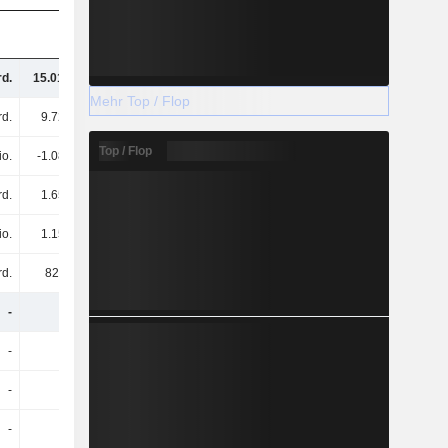
rd.
15.01 Mrd.
14.34 Mrd.
13.52 Mrd.
Mehr Top / Flop
rd.
9.72 Mrd.
10.14 Mrd.
9.23 Mrd.
Top / Flop
io.
-1.08 Mrd.
-1.14 Mrd.
-940 Mio.
rd.
1.65 Mrd.
1.8 Mrd.
1.58 Mrd.
io.
1.15 Mrd.
830 Mio.
867 Mio.
rd.
826 Mio.
987 Mio.
722 Mio.
-
-
-
-
-
-
-
-
-
-
-
-
-
-
-
-