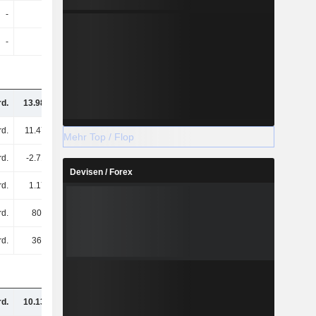
-
-
-
-
-
-
-
-
rd.
13.98 Mrd.
14.8 Mrd.
13.49 Mrd.
rd.
11.47 Mrd.
14.27 Mrd.
14.4 Mrd.
Mehr Top / Flop
rd.
-2.71 Mrd.
-3.4 Mrd.
-2.11 Mrd.
Devisen / Forex
rd.
1.17 Mrd.
1.34 Mrd.
853 Mio.
rd.
803 Mio.
885 Mio.
1.12 Mrd.
rd.
361 Mio.
503 Mio.
-286 Mio.
rd.
10.13 Mrd.
9.85 Mrd.
9.65 Mrd.