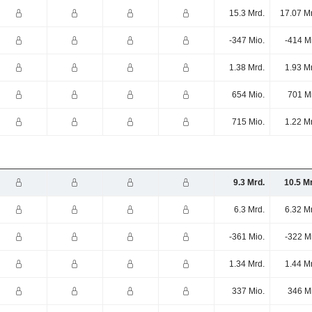
15.3 Mrd.
17.07 M
-347 Mio.
-414 M
1.38 Mrd.
1.93 M
654 Mio.
701 M
715 Mio.
1.22 M
9.3 Mrd.
10.5 M
6.3 Mrd.
6.32 M
-361 Mio.
-322 M
1.34 Mrd.
1.44 M
337 Mio.
346 M