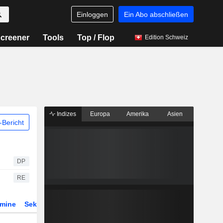
Einloggen
Ein Abo abschließen
creener
Tools
Top / Flop
Edition Schweiz
Indizes
Europa
Amerika
Asien
Bericht
DP
RE
rmine
Sektor
Derivate
ETFs