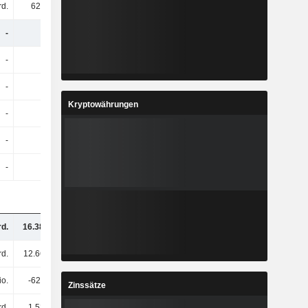
rd.
625 Mio.
811 Mio.
786 Mio.
-
-
-
-
-
-
-
-
-
-
-
-
Kryptowährungen
-
-
-
-
-
-
-
-
-
-
-
-
rd.
16.38 Mrd.
13.1 Mrd.
9.01 Mrd.
rd.
12.66 Mrd.
11.51 Mrd.
5.84 Mrd.
io.
-621 Mio.
-560 Mio.
-116 Mio.
Zinssätze
rd.
1.52 Mrd.
1.38 Mrd.
800 Mio.