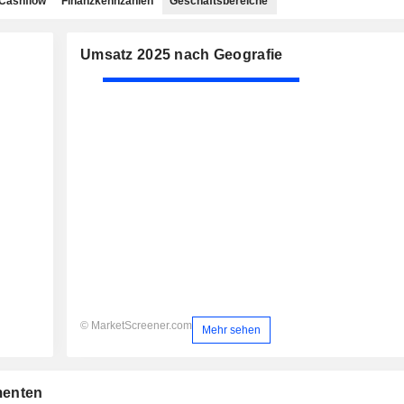
Cashflow
Finanzkennzahlen
Geschäftsbereiche
Umsatz 2025 nach Geografie
© MarketScreener.com
Mehr sehen
menten