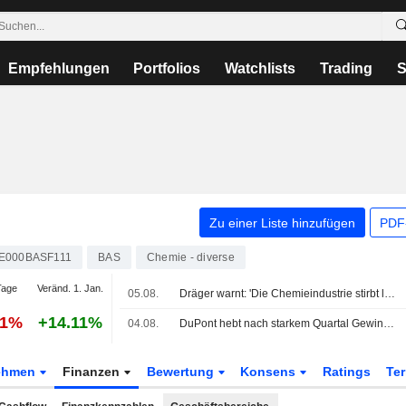
Empfehlungen
Portfolios
Watchlists
Trading
S
Zu einer Liste hinzufügen
PDF-
E000BASF111
BAS
Chemie - diverse
Tage
Veränd. 1. Jan.
05.08.
Dräger warnt: 'Die Chemieindustrie stirbt leise'
31%
+14.11%
04.08.
DuPont hebt nach starkem Quartal Gewinnprognose an
ehmen
Finanzen
Bewertung
Konsens
Ratings
Te