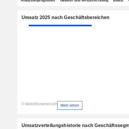
Analystenprognosen
Gewinn- und Verlustrechnung
Bilanz
Umsatz 2025 nach Geschäftsbereichen
© MarketScreener.com
Mehr sehen
Umsatzverteilungshistorie nach Geschäftsseg