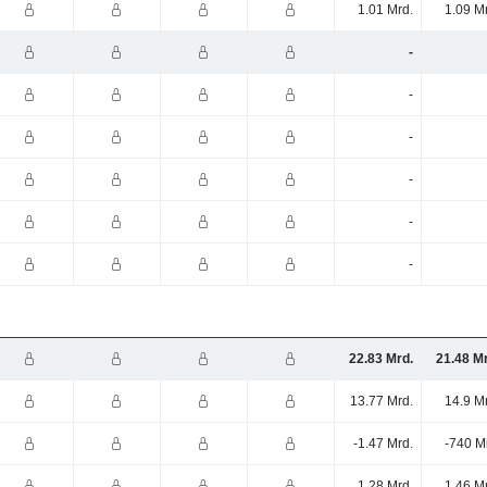
1.01 Mrd.
1.09 M
-
-
-
-
-
-
22.83 Mrd.
21.48 M
13.77 Mrd.
14.9 M
-1.47 Mrd.
-740 M
1.28 Mrd.
1.46 M