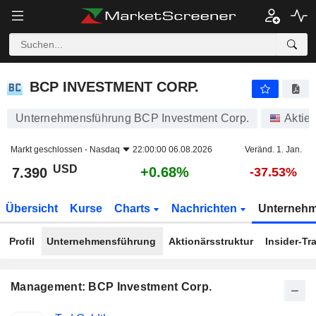
BCP INVESTMENT CORP.
7.390
$
+0.68%
BCP INVESTMENT CORP.
Unternehmensführung BCP Investment Corp.
Aktie
Markt geschlossen -
Nasdaq
22:00:00 06.08.2026
Veränd. 1. Jan.
USD
+0.68%
7.390
-37.53%
Übersicht
Kurse
Charts
Nachrichten
Unterneh
Profil
Unternehmensführung
Aktionärsstruktur
Insider-Tr
Management: BCP Investment Corp.
Besetzte