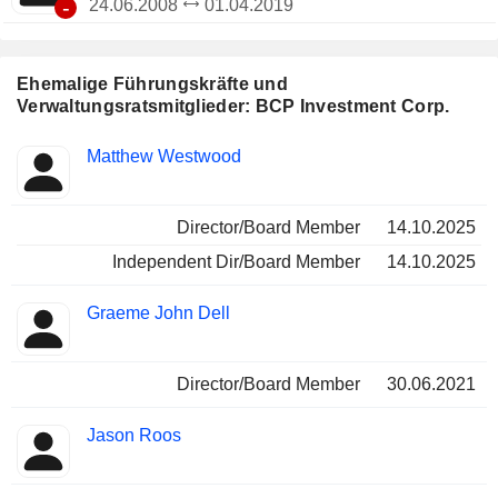
-
24.06.2008
01.04.2019
Ehemalige Führungskräfte und
Verwaltungsratsmitglieder: BCP Investment Corp.
Besetzte
Matthew Westwood
Insider
Positionen
Director/Board Member
14.10.2025
Independent Dir/Board Member
14.10.2025
Graeme John Dell
Director/Board Member
30.06.2021
Jason Roos