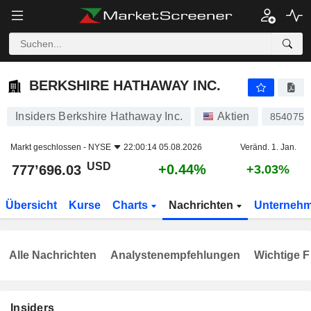
BERKSHIRE HATHAWAY INC.
777’696.03
$
+0.44%
BERKSHIRE HATHAWAY INC.
Insiders Berkshire Hathaway Inc.
Aktien
854075
Markt geschlossen -
NYSE
22:00:14 05.08.2026
Veränd. 1. Jan.
USD
+0.44%
777’696.03
+3.03%
Übersicht
Kurse
Charts
Nachrichten
Unterneh
Alle Nachrichten
Analystenempfehlungen
Wichtige F
Insiders