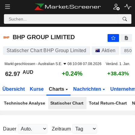
BHP GROUP LIMITED
62.97
$
+0.24%
BHP GROUP LIMITED
Statischer Chart BHP Group Limited
Aktien
8505
Markt geschlossen -
Australian S.E.
08:10:08 07.08.2026
Veränd. 1. Jan.
AUD
+0.24%
62.97
+38.43%
Übersicht
Kurse
Charts
Nachrichten
Unterneh
Technische Analyse
Statischer Chart
Total Return-Chart
N
Dauer
Zeitraum