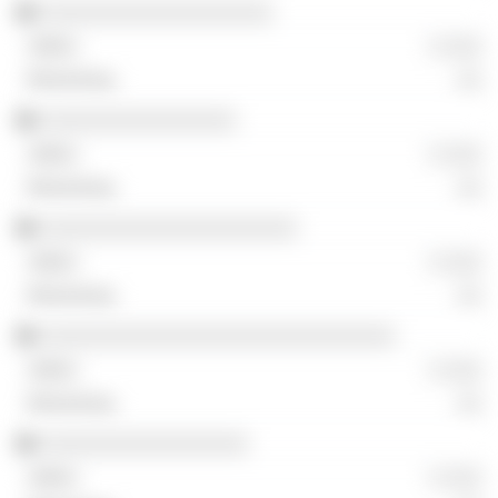
░░░░░░░░░░░░░░░░░░░
░ ░░░
░░
░░░░░░░░░░░░░░░░
░ ░░░
░░
░░░░░░░░░░░░░░░░░░░░░
░ ░░░
░░
░░░░░░░░░░░░░░░░░░░░░░░░░░░░░
░ ░░░
░░
░░░░░░░░░░░░░░░░░
░ ░░░