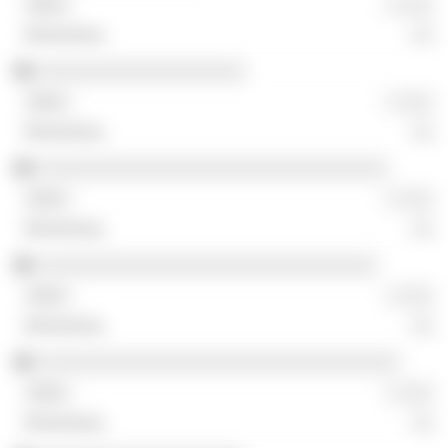
░ ░░░
░░
░░░░░░░░░░░░░░░░░░░
░ ░░░
░░
░░░░░░░░░░░░░░░░░░░░░░░░░░░░░░░░
░ ░░░
░░
░░░░░░░░░░░░░░░░░░░░░░░░░░░░░░░
░ ░░░
░░
░░░░░░░░░░░░░░░░░░░░░░░░░░░░░░░░░
░ ░░░
░░