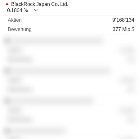
BlackRock Japan Co. Ltd.
0.1804 %
9’168’134
377 Mio $
░░░░░░░░░░░░░░░░░░░░░░░░░░░
░ ░░░
░░
░░░░░░░░░░░░░░░░░░░░░░░░░░░░░
░ ░░░
░░
░░░░░░░░░░░░░░░░░░░░░░░░
░ ░░░
░░
░░░░░░░░░░░░░░░░