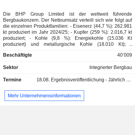
Dänemark
0.01%
Die BHP Group Limited ist der weltweit führende
Bergbaukonzern. Der Nettoumsatz verteilt sich wie folgt auf
die einzelnen Produktfamilien: - Eisenerz (44,7 %): 262.981
kt produziert im Jahr 2024/25; - Kupfer (259 %): 2.016,7 kt
produziert; - Kohle (9,8 %): Energiekohle (15.036 Kt
produziert) und metallurgische Kohle (18.010 Kt); -
Sonstiges (1,5 %). Der Nettoumsatz verteilt sich geografisch
Beschäftigte
40’009
wie folgt: Australien (5 %), China (62,6 %), Japan (8,1 %),
Südkorea (5,2 %), Indien (5,2 %), Asien (6,5 %),
Sektor
Integrierter Bergbau
Nordamerika (4,4 %), Europa (2,2 %) und Südamerika (0,8
%).
Termine
18.08.
Ergebnisveröffentlichung - Jährlich 2026
Mehr Unternehmensinformationen