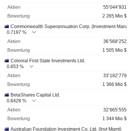
55’044’931
2 265 Mio $
Commonwealth Superannuation Corp. (Investment Mana
0.7197 %
36’568’252
1 505 Mio $
Colonial First State Investments Ltd.
0.653 %
33’182’779
1 366 Mio $
BetaShares Capital Ltd.
0.6428 %
32’665’555
1 344 Mio $
Australian Foundation Investment Co. Ltd. (Invt Mgmt)