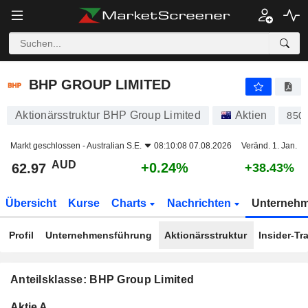
BHP GROUP LIMITED
62.97
$
+0.24%
BHP GROUP LIMITED
Aktionärsstruktur BHP Group Limited
Aktien
850
Markt geschlossen -
Australian S.E.
08:10:08 07.08.2026
Veränd. 1. Jan.
AUD
+0.24%
62.97
+38.43%
Übersicht
Kurse
Charts
Nachrichten
Unterneh
Profil
Unternehmensführung
Aktionärsstruktur
Insider-Tr
Anteilsklasse: BHP Group Limited
Konzerneigene
Total
Aktie A