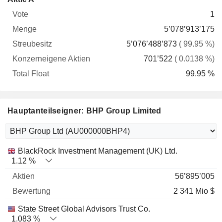
Vote
Menge
Streubesitz
Aktien
Float
1
5’078’913’175
5’076’488’873
( 99.95 %)
701’522
( 0.0138 %)
99.95 %
Hauptanteilseigner: BHP Group Limited
Name
Aktien
%
Bewertung
BlackRock Investment Management (UK) Ltd.
1.12 %
56’895’005
2 341 Mio $
State Street Global Advisors Trust Co.
1.083 %