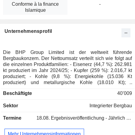
Conforme à la finance
-
Islamique
Unternehmensprofil
Die BHP Group Limited ist der weltweit führende
Bergbaukonzern. Der Nettoumsatz verteilt sich wie folgt auf
die einzelnen Produktfamilien: - Eisenerz (44,7 %): 262.981
kt produziert im Jahr 2024/25; - Kupfer (259 %): 2.016,7 kt
produziert; - Kohle (9,8 %): Energiekohle (15.036 Kt
produziert) und metallurgische Kohle (18.010 Kt); -
Sonstiges (1,5 %). Der Nettoumsatz verteilt sich geografisch
Beschäftigte
40’009
wie folgt: Australien (5 %), China (62,6 %), Japan (8,1 %),
Südkorea (5,2 %), Indien (5,2 %), Asien (6,5 %),
Sektor
Integrierter Bergbau
Nordamerika (4,4 %), Europa (2,2 %) und Südamerika (0,8
%).
Termine
18.08.
Ergebnisveröffentlichung - Jährlich 2026
Mehr Unternehmensinformationen