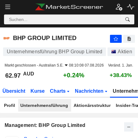
BHP GROUP LIMITED
62.97
$
+0.24%
BHP GROUP LIMITED
Unternehmensführung BHP Group Limited
Aktien
Markt geschlossen -
Australian S.E.
08:10:08 07.08.2026
Veränd. 1. Jan.
AUD
+0.24%
62.97
+38.43%
Übersicht
Kurse
Charts
Nachrichten
Unterneh
Profil
Unternehmensführung
Aktionärsstruktur
Insider-Tr
Management: BHP Group Limited
Besetzte