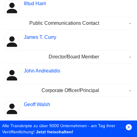
Illtud Harri
Public Communications Contact
-
James T. Curry
Director/Board Member
-
John Andreatidis
Corporate Officer/Principal
-
Geoff Walsh
Public Communications Contact
-
Alle Transkripte zu über 9000 Unternehmen - am Tag ihrer
Veröffentlichung!
Jetzt freischalten!