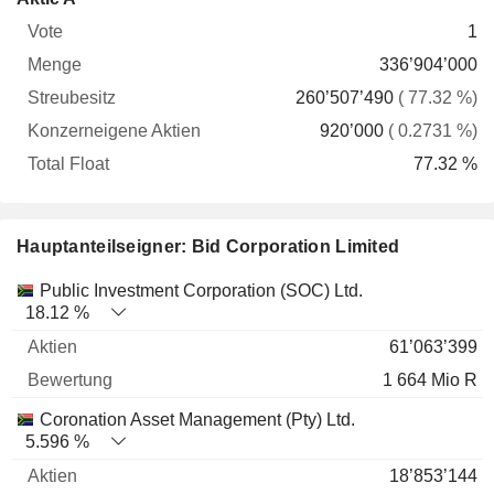
Vote
Menge
Streubesitz
Aktien
Float
1
336’904’000
260’507’490
( 77.32 %)
920’000
( 0.2731 %)
77.32 %
Hauptanteilseigner: Bid Corporation Limited
Name
Aktien
%
Bewertung
Public Investment Corporation (SOC) Ltd.
18.12 %
61’063’399
1 664 Mio R
Coronation Asset Management (Pty) Ltd.
5.596 %
18’853’144