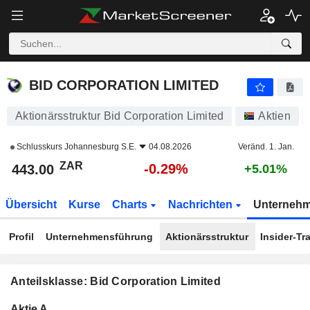
BID CORPORATION LIMITED
443.00
R
-0.29%
BID CORPORATION LIMITED
Aktionärsstruktur Bid Corporation Limited
Aktien
Schlusskurs
Johannesburg S.E.
04.08.2026
Veränd. 1. Jan.
ZAR
-0.29%
443.00
+5.01%
Übersicht
Kurse
Charts
Nachrichten
Unterneh
Profil
Unternehmensführung
Aktionärsstruktur
Insider-Tr
Anteilsklasse: Bid Corporation Limited
Konzerneigene
Total
Aktie A