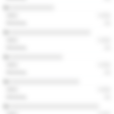
░░░░░░░░░░░░░░░░
░ ░░░
░░
░░░░░░░░░░░░░░░░░░░░░░░░░░░░░
░ ░░░
░░
░░░░░░░░░░░░░░░░░░░
░ ░░░
░░
░░░░░░░░░░░░░░░░░░░░░░░░░
░ ░░░
░░
░░░░░░░░░░░░░░░░░░░░░░░░░░░░░░░░