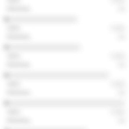
░ ░░░
░░
░░░░░░░░░░░░░░░░░░░░░
░ ░░░
░░
░░░░░░░░░░░░░░░░░░░░░░
░ ░░░
░░
░░░░░░░░░░░░░░░░░░░░░░░░░░░░░░░
░ ░░░
░░
░░░░░░░░░░░░░░░░░░░░░░░░░░░░░░░░░░░░
░ ░░░
░░