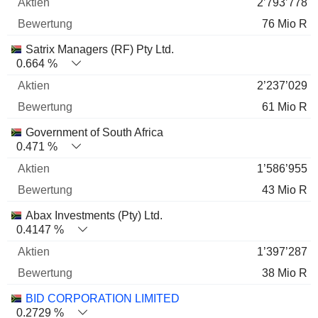
2’793’778
76 Mio R
Satrix Managers (RF) Pty Ltd.
0.664 %
2’237’029
61 Mio R
Government of South Africa
0.471 %
1’586’955
43 Mio R
Abax Investments (Pty) Ltd.
0.4147 %
1’397’287
38 Mio R
BID CORPORATION LIMITED
0.2729 %