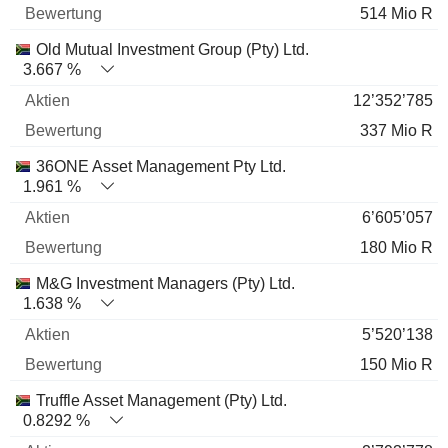
514 Mio R
Old Mutual Investment Group (Pty) Ltd.
3.667 %
12’352’785
337 Mio R
36ONE Asset Management Pty Ltd.
1.961 %
6’605’057
180 Mio R
M&G Investment Managers (Pty) Ltd.
1.638 %
5’520’138
150 Mio R
Truffle Asset Management (Pty) Ltd.
0.8292 %