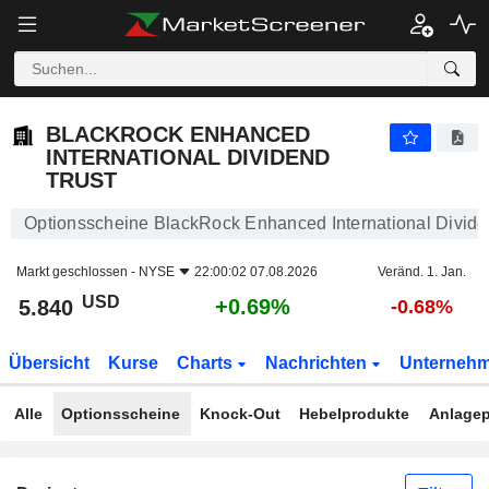
BLACKROCK ENHANCED INTERNATIONAL DIVIDEND TRUST
5.840
$
+0.69%
BLACKROCK ENHANCED
INTERNATIONAL DIVIDEND
TRUST
Optionsscheine BlackRock Enhanced International Divide
Markt geschlossen -
NYSE
22:00:02 07.08.2026
Veränd. 1. Jan.
USD
+0.69%
5.840
-0.68%
Übersicht
Kurse
Charts
Nachrichten
Unterneh
Alle
Optionsscheine
Knock-Out
Hebelprodukte
Anlagep