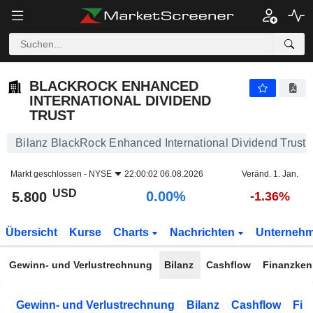
BLACKROCK ENHANCED INTERNATIONAL DIVIDEND TRUST
5.800
$
0.00%
BLACKROCK ENHANCED
INTERNATIONAL DIVIDEND
TRUST
Bilanz BlackRock Enhanced International Dividend Trust
Markt geschlossen -
NYSE
22:00:02 06.08.2026
Veränd. 1. Jan.
USD
0.00%
5.800
-1.36%
Übersicht
Kurse
Charts
Nachrichten
Unterneh
Gewinn- und Verlustrechnung
Bilanz
Cashflow
Finanzken
Gewinn- und Verlustrechnung
Bilanz
Cashflow
Fin