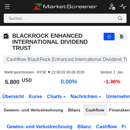
BLACKROCK ENHANCED INTERNATIONAL DIVIDEND TRUST
5.800
$
0.00%
BLACKROCK ENHANCED
INTERNATIONAL DIVIDEND
TRUST
Cashflow BlackRock Enhanced International Dividend Tru
Markt geschlossen -
NYSE
22:00:02 06.08.2026
Veränd. 1. Jan.
USD
0.00%
5.800
-1.36%
Übersicht
Kurse
Charts
Nachrichten
Unterneh
Gewinn- und Verlustrechnung
Bilanz
Cashflow
Finanzken
Gewinn- und Verlustrechnung
Bilanz
Cashflow
Fin