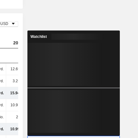
USD
Watchlist
2023
2024
2025
rd.
12.69 Mrd.
13.8 Mrd.
10.92 Mrd.
rd.
3.25 Mrd.
12.46 Mrd.
17.74 Mrd.
rd.
15.94 Mrd.
26.26 Mrd.
28.66 Mrd.
rd.
10.97 Mrd.
10.99 Mrd.
12.08 Mrd.
io.
26 Mio.
30 Mio.
26 Mio.
rd.
10.99 Mrd.
11.02 Mrd.
12.1 Mrd.