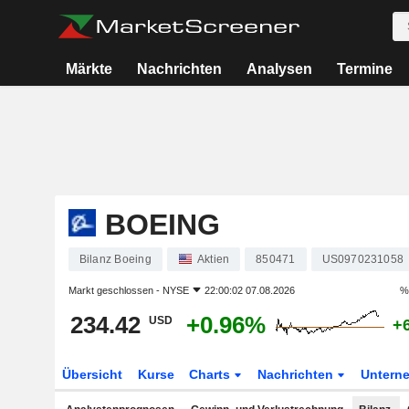
Märkte
Nachrichten
Analysen
Termine
BOEING
Bilanz Boeing
Aktien
850471
US0970231058
Markt geschlossen -
NYSE
22:00:02 07.08.2026
%
234.42
+0.96%
USD
+
Übersicht
Kurse
Charts
Nachrichten
Untern