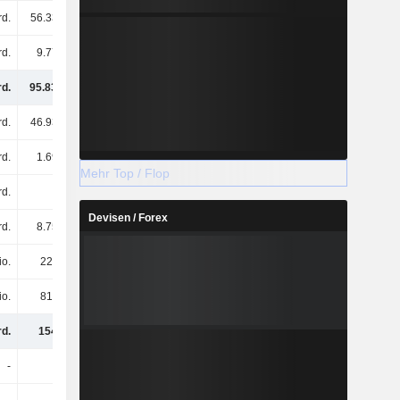
rd.
56.33 Mrd.
60.33 Mrd.
59.4 Mrd.
rd.
9.77 Mrd.
11.96 Mrd.
12.65 Mrd.
rd.
95.83 Mrd.
97.08 Mrd.
108 Mrd.
rd.
46.93 Mrd.
52.43 Mrd.
45.5 Mrd.
rd.
1.69 Mrd.
1.92 Mrd.
2.07 Mrd.
Mehr Top / Flop
rd.
-
-
-
Devisen / Forex
rd.
8.75 Mrd.
8.17 Mrd.
6.38 Mrd.
io.
229 Mio.
122 Mio.
216 Mio.
io.
814 Mio.
548 Mio.
500 Mio.
d.
154 Mrd.
160 Mrd.
163 Mrd.
-
-
6 Mio.
6 Mio.