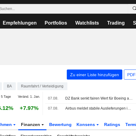
Empfehlungen
Portfolios
Watchlists
Trading
S
Zu einer Liste hinzufügen
PDF-
BA
Raumfahrt / Verteidigung
 5 Tage
Veränd. 1. Jan.
07.08.
DZ Bank senkt fairen Wert für Boeing auf 267 Dollar - 'Kaufen'
6.12%
+7.97%
07.08.
Airbus meldet stabile Auslieferungen im Juli, bestätigt China-Aufträge
ehmen
Finanzen
Bewertung
Konsens
Ratings
Term