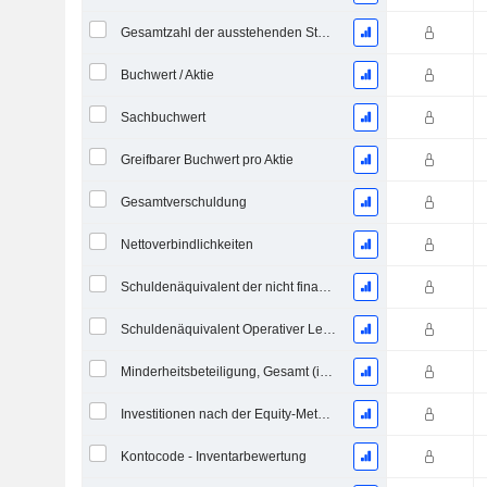
Gesamtzahl der ausstehenden Stammaktien
Buchwert / Aktie
Sachbuchwert
Greifbarer Buchwert pro Aktie
Gesamtverschuldung
Nettoverbindlichkeiten
Schuldenäquivalent der nicht finanzierten projizierten Leistungspflicht
Schuldenäquivalent Operativer Leasingverträge
Minderheitsbeteiligung, Gesamt (inkl. Fin. Div.)
Investitionen nach der Equity-Methode, Gesamt
Kontocode - Inventarbewertung