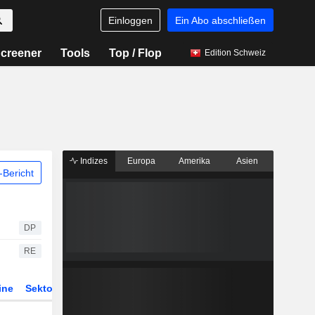
Einloggen
Ein Abo abschließen
creener
Tools
Top / Flop
Edition Schweiz
Indizes
Europa
Amerika
Asien
Bericht
DP
RE
ine
Sektor
Derivate
ETFs