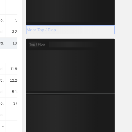
-
-
-
-
io.
59 Mio.
185 Mio.
107 Mio.
Mehr Top / Flop
rd.
3.24 Mrd.
3.43 Mrd.
2.05 Mrd.
d.
137 Mrd.
156 Mrd.
168 Mrd.
Top / Flop
rd.
11.96 Mrd.
11.36 Mrd.
13.11 Mrd.
rd.
12.26 Mrd.
11.82 Mrd.
14.15 Mrd.
rd.
5.13 Mrd.
1.19 Mrd.
8.35 Mrd.
io.
373 Mio.
410 Mio.
446 Mio.
io.
-
-
-
-
-
-
-