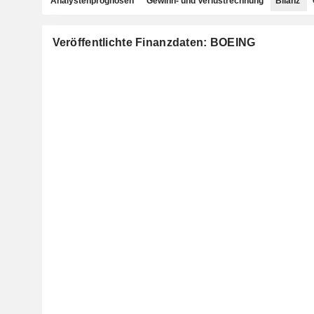
Analystenprognosen
Gewinn- und Verlustrechnung
Bilanz
Veröffentlichte Finanzdaten: BOEING