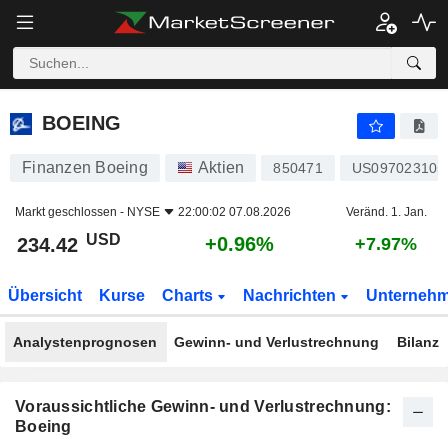
BOEING
234.42
$
+0.96%
BOEING
Finanzen Boeing
Aktien
850471
US097023105
Markt geschlossen -
NYSE
22:00:02 07.08.2026
Veränd. 1. Jan.
USD
+0.96%
234.42
+7.97%
Übersicht
Kurse
Charts
Nachrichten
Unterneh
Analystenprognosen
Gewinn- und Verlustrechnung
Bilanz
Voraussichtliche Gewinn- und Verlustrechnung:
Boeing