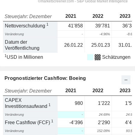
2021
2022
2023
Steuerjahr: Dezember
1
Nettoverschuldung
41’858
39’781
36’34
Veränderung
-
-4.96%
-8.6
Datum der
26.01.22
25.01.23
31.01.2
Veröffentlichung
1
USD in Millionen
Schätzungen
Prognostizierter Cashflow: Boeing
2021
2022
2023
Steuerjahr: Dezember
CAPEX
980
1’222
1’52
1
Investitionsaufwand
Veränderung
-
24.69%
24.9
1
Free Cashflow (FCF)
-4’396
2’290
4’43
Veränderung
-
152.09%
93.5