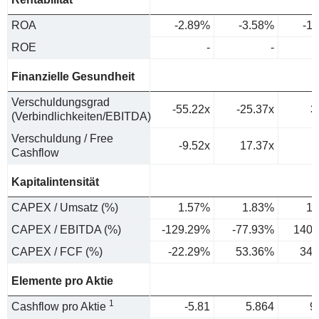
ROA
-2.89%
-3.58%
-1
ROE
-
-
Finanzielle Gesundheit
Verschuldungsgrad
-55.22x
-25.37x
3
(Verbindlichkeiten/EBITDA)
Verschuldung / Free
-9.52x
17.37x
Cashflow
Kapitalintensität
CAPEX / Umsatz (%)
1.57%
1.83%
1.
CAPEX / EBITDA (%)
-129.29%
-77.93%
140.
CAPEX / FCF (%)
-22.29%
53.36%
34.
Elemente pro Aktie
1
Cashflow pro Aktie
-5.81
5.864
9