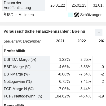
Datum der
26.01.22
25.01.23
31.01.2
Veröffentlichung
1
USD in Millionen
Schätzungen
Voraussichtliche Finanzkennzahlen: Boeing
2021
2022
202
Steuerjahr: Dezember
Profitabilität
EBITDA-Marge (%)
-1.22%
-2.35%
1
EBIT-Marge (%)
-4.66%
-5.33%
-0
EBT-Marge (%)
-8.08%
-7.54%
-2
Nettogewinn (%)
-6.75%
-7.41%
-2
FCF-Marge N (%)
-7.06%
3.44%
5
FCF / Nettogewinn (%)
104.62%
-46.4%
-19
Rentabilität