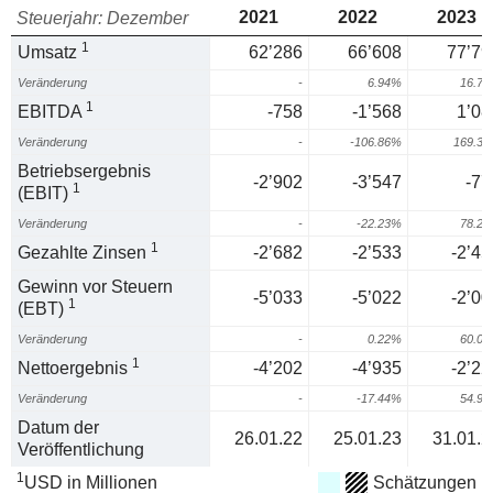
2021
2022
2023
Steuerjahr: Dezember
1
Umsatz
62’286
66’608
77’79
Veränderung
-
6.94%
16.7
1
EBITDA
-758
-1’568
1’08
Veränderung
-
-106.86%
169.3
Betriebsergebnis
-2’902
-3’547
-77
1
(EBIT)
Veränderung
-
-22.23%
78.2
1
Gezahlte Zinsen
-2’682
-2’533
-2’45
Gewinn vor Steuern
-5’033
-5’022
-2’00
1
(EBT)
Veränderung
-
0.22%
60.0
1
Nettoergebnis
-4’202
-4’935
-2’22
Veränderung
-
-17.44%
54.9
Datum der
26.01.22
25.01.23
31.01.2
Veröffentlichung
1
USD in Millionen
Schätzungen