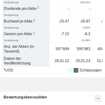
Veränderung
-
200.94%
6
1
Dividende pro Aktie
-
-
Veränderung
-
-
1
Buchwert je Aktie
-25.47
-26.97
-2
Veränderung
-
-5.89%
-
1
Gewinn pro Aktie
-7.15
-8.3
-
Veränderung
-
-16.08%
5
Anz. der Aktien (in
587’699
595’983
604
Tausend)
Datum der
26.01.22
25.01.23
31.0
Veröffentlichung
1
USD
Schätzungen
Bewertungskennzahlen