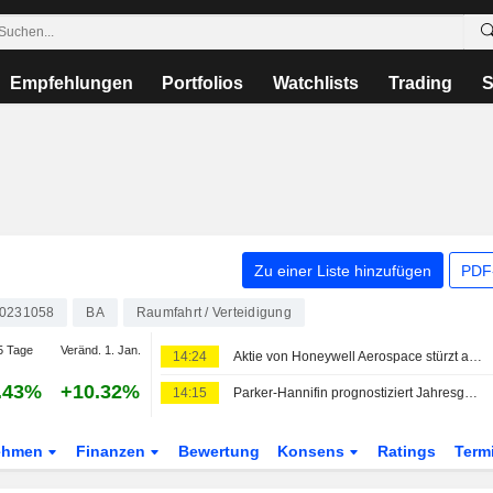
Empfehlungen
Portfolios
Watchlists
Trading
S
Zu einer Liste hinzufügen
PDF-
0231058
BA
Raumfahrt / Verteidigung
5 Tage
Veränd. 1. Jan.
14:24
Aktie von Honeywell Aerospace stürzt ab: Prognosesenkung lässt den Titel 'mit Rückstand ins Rennen gehen'
.43%
+10.32%
14:15
Parker-Hannifin prognostiziert Jahresgewinn über den Schätzungen dank starker Nachfrage nach Luftfahrtkomponenten
ehmen
Finanzen
Bewertung
Konsens
Ratings
Term