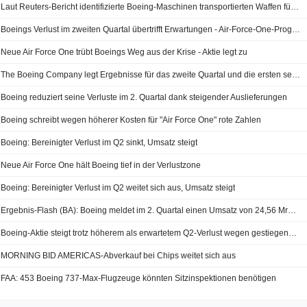
Laut Reuters-Bericht identifizierte Boeing-Maschinen transportierten Waffen für sudanesische Miliz, stellen UN-Experten fest
Boeings Verlust im zweiten Quartal übertrifft Erwartungen - Air-Force-One-Programm belastet Ergebnis
Neue Air Force One trübt Boeings Weg aus der Krise - Aktie legt zu
The Boeing Company legt Ergebnisse für das zweite Quartal und die ersten sechs Monate bis zum 30. Juni 2026 vor
Boeing reduziert seine Verluste im 2. Quartal dank steigender Auslieferungen
Boeing schreibt wegen höherer Kosten für "Air Force One" rote Zahlen
Boeing: Bereinigter Verlust im Q2 sinkt, Umsatz steigt
Neue Air Force One hält Boeing tief in der Verlustzone
Boeing: Bereinigter Verlust im Q2 weitet sich aus, Umsatz steigt
Ergebnis-Flash (BA): Boeing meldet im 2. Quartal einen Umsatz von 24,56 Mrd. USD, verglichen mit einer FactSet-Schätzung von 24,26 Mrd. USD
Boeing-Aktie steigt trotz höherem als erwartetem Q2-Verlust wegen gestiegener Air-Force-One-Kosten
MORNING BID AMERICAS-Abverkauf bei Chips weitet sich aus
FAA: 453 Boeing 737-Max-Flugzeuge könnten Sitzinspektionen benötigen