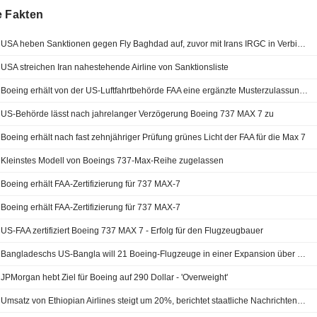
e Fakten
USA heben Sanktionen gegen Fly Baghdad auf, zuvor mit Irans IRGC in Verbindung gebracht
USA streichen Iran nahestehende Airline von Sanktionsliste
Boeing erhält von der US-Luftfahrtbehörde FAA eine ergänzte Musterzulassung für das Flugzeug 737-7
US-Behörde lässt nach jahrelanger Verzögerung Boeing 737 MAX 7 zu
Boeing erhält nach fast zehnjähriger Prüfung grünes Licht der FAA für die Max 7
Kleinstes Modell von Boeings 737-Max-Reihe zugelassen
Boeing erhält FAA-Zertifizierung für 737 MAX-7
Boeing erhält FAA-Zertifizierung für 737 MAX-7
US-FAA zertifiziert Boeing 737 MAX 7 - Erfolg für den Flugzeugbauer
Bangladeschs US-Bangla will 21 Boeing-Flugzeuge in einer Expansion über 1,5 Mrd. USD kaufen
JPMorgan hebt Ziel für Boeing auf 290 Dollar - 'Overweight'
Umsatz von Ethiopian Airlines steigt um 20%, berichtet staatliche Nachrichtenagentur