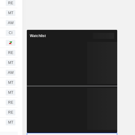
RE
MT
AW
CI
Watchlist
RE
MT
AW
MT
MT
RE
RE
MT