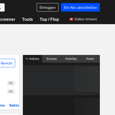
Einloggen
Ein Abo abschließen
creener
Tools
Top / Flop
Edition Schweiz
Indizes
Europa
Amerika
Asien
Bericht
RE
RE
ine
Sektor
Derivate
ETFs