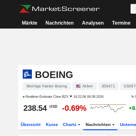
Märkte
Nachrichten
Analysen
Termine
BOEING
Wichtige Fakten Boeing
Aktien
850471
US097
Realtime-Estimate
Cboe BZX
16:22:06 06.08.2026
% 
238.54
-0.69%
USD
+8
Übersicht
Kurse
Charts
Nachrichten
Untern