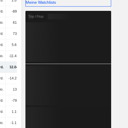
rd.
2.07 Mrd.
3.18 Mrd.
4.81 Mrd.
Meine Watchlists
rd.
-898 Mio.
-1.99 Mrd.
-618 Mio.
Top / Flop
io.
616 Mio.
1.17 Mrd.
1.08 Mrd.
rd.
739 Mio.
1.12 Mrd.
4.29 Mrd.
rd.
5.63 Mrd.
808 Mio.
1.62 Mrd.
io.
-11.45 Mrd.
3.02 Mrd.
-5.15 Mrd.
rd.
32.04 Mrd.
27.3 Mrd.
24.49 Mrd.
rd.
-14.28 Mrd.
-15.3 Mrd.
-13.22 Mrd.
io.
133 Mio.
328 Mio.
1.14 Mrd.
rd.
-799 Mio.
53 Mio.
-935 Mio.
rd.
1.19 Mrd.
2.58 Mrd.
1.71 Mrd.
io.
-1.17 Mrd.
-993 Mio.
-377 Mio.