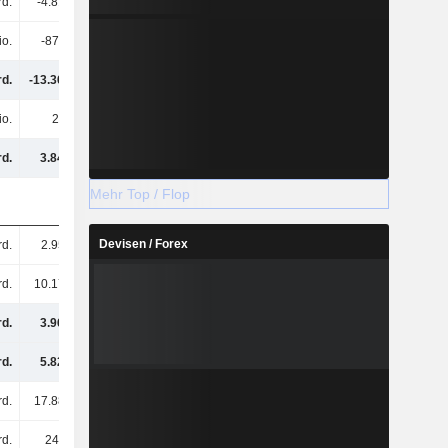
rd.
-4.81 Mrd.
-5 Mrd.
-5.06 Mrd.
io.
-876 Mio.
2.97 Mrd.
70 Mio.
rd.
-13.36 Mrd.
-7.3 Mrd.
-15.88 Mrd.
io.
27 Mio.
-511 Mio.
246 Mio.
rd.
3.84 Mrd.
6.24 Mrd.
-2.64 Mrd.
Mehr Top / Flop
Devisen / Forex
rd.
2.95 Mrd.
2.81 Mrd.
3.54 Mrd.
rd.
10.17 Mrd.
8.76 Mrd.
6.59 Mrd.
rd.
3.96 Mrd.
17.15 Mrd.
5.71 Mrd.
rd.
5.82 Mrd.
19.38 Mrd.
8.2 Mrd.
rd.
17.88 Mrd.
-7.58 Mrd.
7.44 Mrd.
rd.
245 Mio.
1.89 Mrd.
-6.4 Mrd.