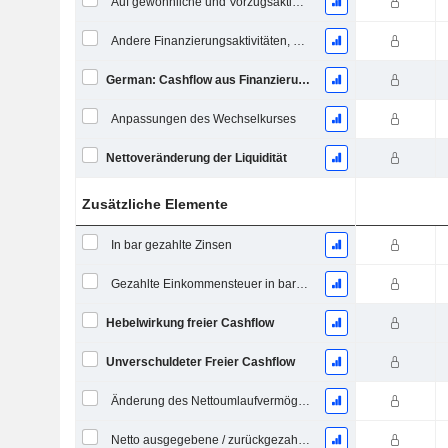
Auf gewöhnliche und Vorzugsaktien gezahlte Dividenden
Andere Finanzierungsaktivitäten, Gesamt
German: Cashflow aus Finanzierungstätigkeit
Anpassungen des Wechselkurses
Nettoveränderung der Liquidität
Zusätzliche Elemente
In bar gezahlte Zinsen
Gezahlte Einkommensteuer in bar (Rückerstattung)
Hebelwirkung freier Cashflow
Unverschuldeter Freier Cashflow
Änderung des Nettoumlaufvermögens
Netto ausgegebene / zurückgezahlte Schulden