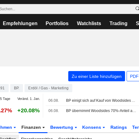
Empfehlungen
Portfolios
Watchlists
Trading
S
Zu einer Liste hinzufügen
PDF-
591
BP.
Erdöl / Gas - Marketing
5 Tage
Veränd. 1. Jan.
06.08.
BP einigt sich auf Kauf von Woodsides Anteil am Gasprojekt Calypso
4.27%
+20.08%
06.08.
BP übernimmt Woodsides 70%-Anteil an Trinidad-Gasprojekt
ehmen
Finanzen
Bewertung
Konsens
Ratings
Te