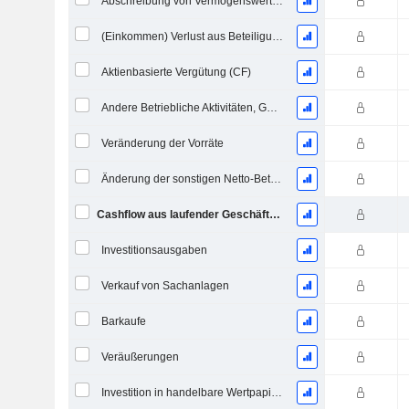
Abschreibung von Vermögenswerten & Restrukturierungskosten
(Einkommen) Verlust aus Beteiligungen - (CF)
Aktienbasierte Vergütung (CF)
Andere Betriebliche Aktivitäten, Gesamt
Veränderung der Vorräte
Änderung der sonstigen Netto-Betriebsvermögen
Cashflow aus laufender Geschäftstätigkeit
Investitionsausgaben
Verkauf von Sachanlagen
Barkaufe
Veräußerungen
Investition in handelbare Wertpapiere und Eigenkapitalinstrumente, Gesamt