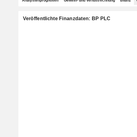
Analystenprognosen
Gewinn- und Verlustrechnung
Bilanz
Veröffentlichte Finanzdaten: BP PLC