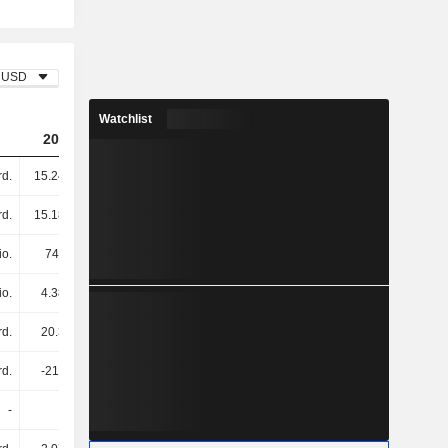
USD
Watchlist
2023
2024
2025
rd.
15.24 Mrd.
381 Mio.
55 Mio.
rd.
15.18 Mrd.
15.79 Mrd.
16.99 Mrd.
io.
748 Mio.
831 Mio.
829 Mio.
io.
4.38 Mrd.
2.77 Mrd.
928 Mio.
rd.
20.3 Mrd.
19.39 Mrd.
18.75 Mrd.
rd.
-213 Mio.
1.13 Mrd.
-345 Mio.
-
-
-917 Mio.
-