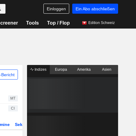
Einloggen
Ein Abo abschließen
creener
Tools
Top / Flop
Edition Schweiz
Indizes
Europa
Amerika
Asien
Bericht
MT
CI
rmine
Sektor
Derivate
ETFs