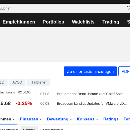
Empfehlungen
Portfolios
Watchlists
Trading
S
Zu einer Liste hinzufügen
PDF-
12
AVGO
Halbleiter
achbörslich
02:00:00
07.08.
Intel ernennt Dean Jarnac zum Chief Sales Officer
6.68
-0.25%
06.08.
Broadcom kündigt Updates für VMware vDefend und Avi Load Balancer an
ehmen
Finanzen
Bewertung
Konsens
Ratings
Te