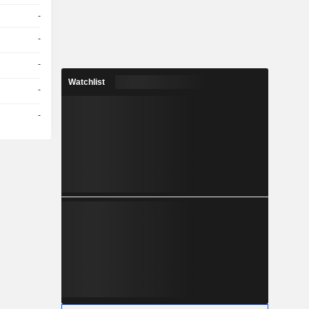
-
-
-
Watchlist
-
-