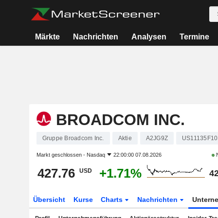
Märkte
Nachrichten
Analysen
Termine
BROADCOM INC.
Gruppe Broadcom Inc.
Aktie
A2JG9Z
US11135F10
Markt geschlossen -
Nasdaq
22:00:00 07.08.2026
N
427.76
+1.71%
USD
42
Übersicht
Kurse
Charts
Nachrichten
Untern