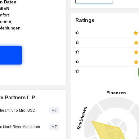
en Daten
ASIEN
mfort
Ratings
reener,
pfehlungen,
e Partners L.P.
dstream für 5 Mrd. USD
MT
von NorthRiver Midstream
MT