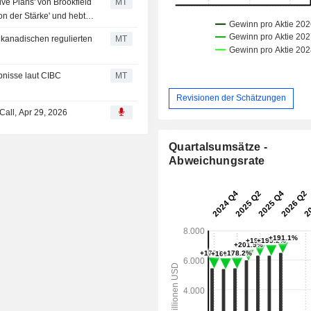
ve Plans' von Brookfield
MT
ion der Stärke' und hebt
 kanadischen regulierten
MT
bnisse laut CIBC
MT
Revisionen der Schätzungen
 Call, Apr 29, 2026
Quartalsumsätze -
Abweichungsrate