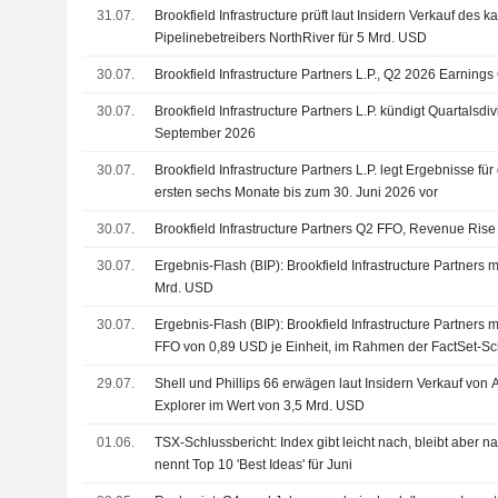
31.07.
Brookfield Infrastructure prüft laut Insidern Verkauf des 
Pipelinebetreibers NorthRiver für 5 Mrd. USD
30.07.
Brookfield Infrastructure Partners L.P., Q2 2026 Earnings 
30.07.
Brookfield Infrastructure Partners L.P. kündigt Quartalsd
September 2026
30.07.
Brookfield Infrastructure Partners L.P. legt Ergebnisse fü
ersten sechs Monate bis zum 30. Juni 2026 vor
30.07.
Brookfield Infrastructure Partners Q2 FFO, Revenue Rise
30.07.
Ergebnis-Flash (BIP): Brookfield Infrastructure Partners
Mrd. USD
30.07.
Ergebnis-Flash (BIP): Brookfield Infrastructure Partners m
FFO von 0,89 USD je Einheit, im Rahmen der FactSet-Sc
29.07.
Shell und Phillips 66 erwägen laut Insidern Verkauf von 
Explorer im Wert von 3,5 Mrd. USD
01.06.
TSX-Schlussbericht: Index gibt leicht nach, bleibt aber
nennt Top 10 'Best Ideas' für Juni