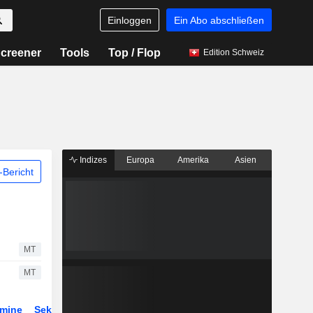
Einloggen
Ein Abo abschließen
creener
Tools
Top / Flop
Edition Schweiz
Indizes
Europa
Amerika
Asien
Bericht
MT
MT
rmine
Sektor
Derivate
ETFs