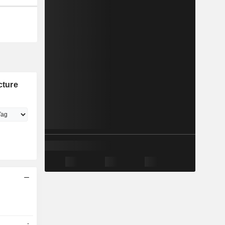
cture
-