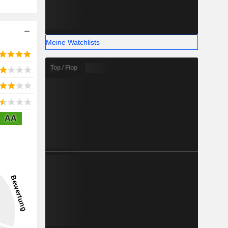
Meine Watchlists
Top / Flop
AA