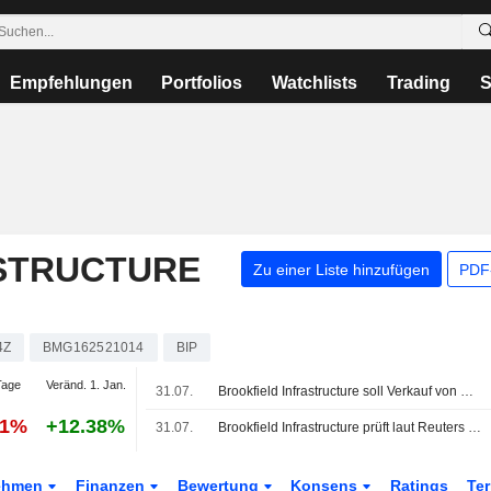
Empfehlungen
Portfolios
Watchlists
Trading
S
STRUCTURE
Zu einer Liste hinzufügen
PDF-
4Z
BMG162521014
BIP
Tage
Veränd. 1. Jan.
31.07.
Brookfield Infrastructure soll Verkauf von NorthRiver Midstream für 5 Mrd. USD prüfen
51%
+12.38%
31.07.
Brookfield Infrastructure prüft laut Reuters den Verkauf von NorthRiver Midstream für 5 Mrd. USD
ehmen
Finanzen
Bewertung
Konsens
Ratings
Te