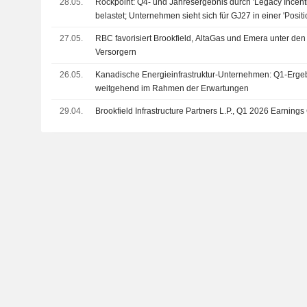
28.05.
Rockpoint: Q4- und Jahresergebnis durch 'Legacy Incenti
belastet; Unternehmen sieht sich für GJ27 in einer 'Posit
Dividende an
27.05.
RBC favorisiert Brookfield, AltaGas und Emera unter den
Versorgern
26.05.
Kanadische Energieinfrastruktur-Unternehmen: Q1-Erge
weitgehend im Rahmen der Erwartungen
29.04.
Brookfield Infrastructure Partners L.P., Q1 2026 Earnings