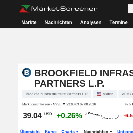
Märkte
Nachrichten
Analysen
Termine
BROOKFIELD INFRA
PARTNERS L.P.
Brookfield Infrastructure Partners L.P.
Aktien
A0M7
Markt geschlossen -
NYSE
22:00:03 07.08.2026
% 5 
39.04
+0.26%
USD
-6.
Übersicht
Kurse
Charts
Nachrichten
Untern