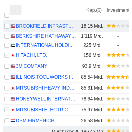
Kap.($)
Investment
BROOKFIELD INFRASTRUCTURE PARTNERS L.P.
18.15 Mrd.
BERKSHIRE HATHAWAY INC.
1’119 Mrd.
-
INTERNATIONAL HOLDING COMPANY
225 Mrd.
-
HITACHI, LTD.
156 Mrd.
3M COMPANY
93.9 Mrd.
ILLINOIS TOOL WORKS INC.
85.54 Mrd.
MITSUBISHI HEAVY INDUSTRIES, LTD.
85.31 Mrd.
HONEYWELL INTERNATIONAL INC.
78.64 Mrd.
MITSUBISHI ELECTRIC CORPORATION
75.97 Mrd.
DSM-FIRMENICH
26.58 Mrd.
Durchschnitt
196.42 Mrd.