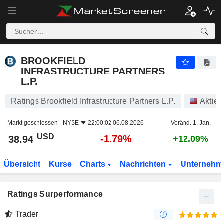
BROOKFIELD INFRASTRUCTURE PARTNERS L.P.
38.94
$
-1.79%
BROOKFIELD
INFRASTRUCTURE PARTNERS
L.P.
Ratings Brookfield Infrastructure Partners L.P.
Aktie
Markt geschlossen -
NYSE
22:00:02 06.08.2026
Veränd. 1. Jan.
USD
-1.79%
38.94
+12.09%
Übersicht
Kurse
Charts
Nachrichten
Unterneh
Ratings Surperformance
Trader