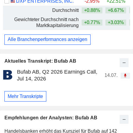
DXP ENTERPRISES, INC.
-2.95%
+22.51%
+
Durchschnitt
+0.88%
+6.67%
+
Gewichteter Durchschnitt nach
+0.77%
+3.03%
+
Marktkapitalisierung
Alle Branchenperformances anzeigen
Aktuelles Transkript: Bufab AB
Bufab AB, Q2 2026 Earnings Call,
14.07.
Jul 14, 2026
Mehr Transkripte
Empfehlungen der Analysten: Bufab AB
Handelsbanken erhöht das Kursziel für Bufab auf 142