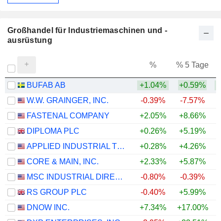
Großhandel für Industriemaschinen und -
ausrüstung
%
% 5 Tage
%
BUFAB AB
+1.04%
+0.59%
+
W.W. GRAINGER, INC.
-0.39%
-7.57%
+
FASTENAL COMPANY
+2.05%
+8.66%
DIPLOMA PLC
+0.26%
+5.19%
+
APPLIED INDUSTRIAL TECHNOLOGIES, INC.
+0.28%
+4.26%
+
CORE & MAIN, INC.
+2.33%
+5.87%
MSC INDUSTRIAL DIRECT CO., INC.
-0.80%
-0.39%
+
RS GROUP PLC
-0.40%
+5.99%
+
DNOW INC.
+7.34%
+17.00%
+