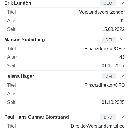
Manager
Titel
Alter
Seit
Erik Lundén
CEO
Vorstandsvorsitzender
45
15.08.2022
Marcus Soderberg
DFI
Finanzdirektor/CFO
43
01.11.2017
Helena Häger
DFI
Finanzdirektor/CFO
-
01.10.2025
Verwaltungsratsmitglied
Titel
Alter
Seit
Paul Hans Gunnar Björstrand
BRD
Direktor/Vorstandsmitglied