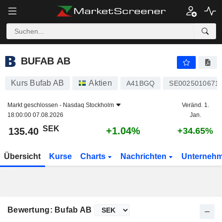
BUFAB AB
135.40
kr
+1.04%
BUFAB AB
Kurs Bufab AB
Aktien
A41BGQ
SE0025010671
Markt geschlossen -
Nasdaq Stockholm
Veränd. 1.
18:00:00 07.08.2026
Jan.
SEK
+1.04%
135.40
+34.65%
Übersicht
Kurse
Charts
Nachrichten
Unterneh
Bewertung: Bufab AB