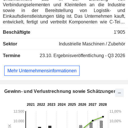
Verbindungselementen und Kleinteilen an die Industrie
sowie in der Bereitstellung von Logistik- und
Einkaufsdienstleistungen tätig ist. Das Unternehmen kauft,
entwickelt, fertigt und vertreibt Komponenten wie C-Teile,
Standardbefestigungen, Magnete, Magnetsysteme und
Beschäftigte
1’905
andere Standard- und zeichnungsspezifische Teile aus
Metall, Kunststoff, Gummi, Edelstahl, Metallpulver, Draht und
Sektor
Industrielle Maschinen / Zubehör
Gewebe. Das Unternehmen beliefert eine Vielzahl von
Branchen wie Telekommunikation, Automobil, Möbel,
Termine
23.10.
Ergebnisveröffentlichung - Q3 2026
Offshore, Maschinenbau, Industriebau, Landwirtschaft, Luft-
und Raumfahrt und Eisenbahn. Das Unternehmen ist über
Tochtergesellschaften u. a. in Schweden, Norwegen,
Mehr Unternehmensinformationen
Finnland, Frankreich, Deutschland, China, Taiwan,
Österreich, Polen, dem Vereinigten Königreich und den
Niederlanden tätig. Außerdem betreibt es die Kian Soon
Mechanical Components Pte Ltd in Singapur.
Gewinn- und Verlustrechnung sowie Schätzungen