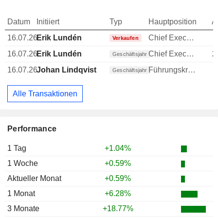
Datum
Initiiert
Typ
Hauptposition
A
16.07.26
Erik Lundén
Chief Executive Officer (CEO)
-
Verkaufen
16.07.26
Erik Lundén
Chief Executive Officer (CEO)
2
Geschäftsjahr
16.07.26
Johan Lindqvist
Führungskraft / leitender Angestellter
Geschäftsjahr
Alle Transaktionen
Performance
1 Tag
+1.04%
1 Woche
+0.59%
Aktueller Monat
+0.59%
1 Monat
+6.28%
3 Monate
+18.77%