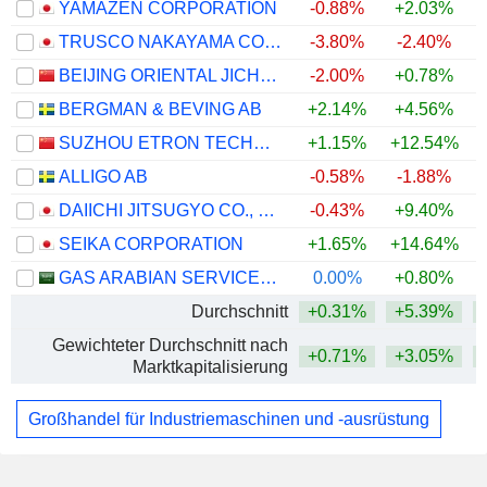
YAMAZEN CORPORATION
-0.88%
+2.03%
TRUSCO NAKAYAMA CORPORATION
-3.80%
-2.40%
BEIJING ORIENTAL JICHENG CO., LTD.
-2.00%
+0.78%
BERGMAN & BEVING AB
+2.14%
+4.56%
SUZHOU ETRON TECHNOLOGIES CO.,LTD.
+1.15%
+12.54%
ALLIGO AB
-0.58%
-1.88%
DAIICHI JITSUGYO CO., LTD.
-0.43%
+9.40%
SEIKA CORPORATION
+1.65%
+14.64%
+
GAS ARABIAN SERVICES COMPANY
0.00%
+0.80%
Durchschnitt
+0.31%
+5.39%
Gewichteter Durchschnitt nach
+0.71%
+3.05%
Marktkapitalisierung
Großhandel für Industriemaschinen und -ausrüstung