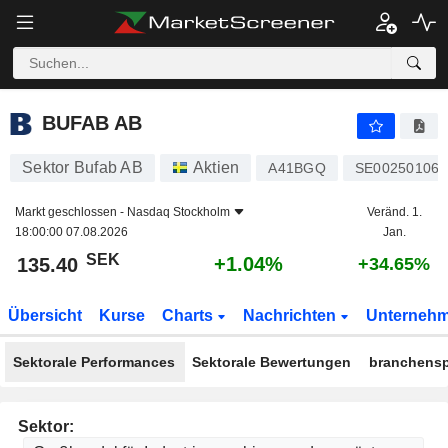
BUFAB AB
135.40
kr
+1.04%
BUFAB AB
Sektor Bufab AB
Aktien
A41BGQ
SE002501067
Markt geschlossen -
Nasdaq Stockholm
Veränd. 1.
18:00:00 07.08.2026
Jan.
SEK
+1.04%
135.40
+34.65%
Übersicht
Kurse
Charts
Nachrichten
Unterneh
Sektorale Performances
Sektorale Bewertungen
branchensp
Sektor: