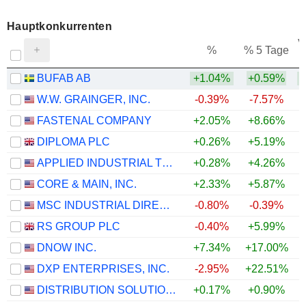
Hauptkonkurrenten
V
%
% 5 Tage
BUFAB AB
+1.04%
+0.59%
W.W. GRAINGER, INC.
-0.39%
-7.57%
FASTENAL COMPANY
+2.05%
+8.66%
+
DIPLOMA PLC
+0.26%
+5.19%
+
APPLIED INDUSTRIAL TECHNOLOGIES, INC.
+0.28%
+4.26%
+
CORE & MAIN, INC.
+2.33%
+5.87%
MSC INDUSTRIAL DIRECT CO., INC.
-0.80%
-0.39%
RS GROUP PLC
-0.40%
+5.99%
+
DNOW INC.
+7.34%
+17.00%
+
DXP ENTERPRISES, INC.
-2.95%
+22.51%
+
DISTRIBUTION SOLUTIONS GROUP, INC.
+0.17%
+0.90%
+