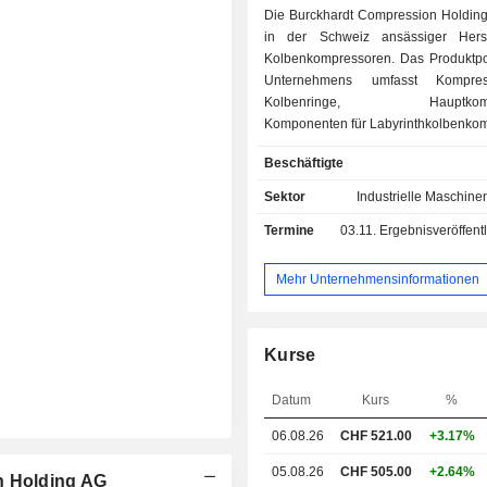
Die Burckhardt Compression Holding 
in der Schweiz ansässiger Herst
Kolbenkompressoren. Das Produktpor
Unternehmens umfasst Kompresso
Kolbenringe, Hauptkompo
Komponenten für Labyrinthkolbenko
sowie Komponenten für Hy
Beschäftigte
Sekundärkompressore
maßgeschneiderten Kompressorsy
Sektor
Industrielle Maschine
Unternehmens kommen in den B
Termine
03.11.
Ergebnisveröffentlichun
Upstream und Downstream der
Gasindustrie, im Gastransport u
Gasspeicherung sowie in Raffine
Mehr Unternehmensinformationen
chemischen und petrochemischen Ind
im Industriegassektor zum Ein
Unternehmen bietet zudem damit 
Kurse
Dienstleistungen an, wie Repa
Wartung, Installation, Zustandsü
Datum
Kurs
%
und Diagnose sowie Ersatzteile. Es 
als 80 Ländern vertreten und
06.08.26
CHF
521.00
+3.17%
Produktions- und Montagewerke in de
Indien, China, den Vereinigten S
05.08.26
CHF 505.00
+2.64%
n Holding AG