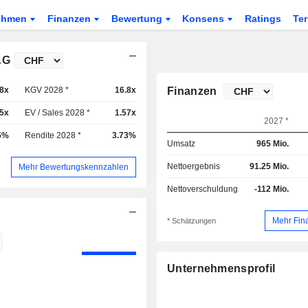
ehmen
Finanzen
Bewertung
Konsens
Ratings
Te
AG
.8x
KGV 2028 *
16.8x
Finanzen
65x
EV / Sales 2028 *
1.57x
2027 *
5%
Rendite 2028 *
3.73%
Umsatz
965 Mio.
Nettoergebnis
91.25 Mio.
Mehr Bewertungskennzahlen
Nettoverschuldung
-112 Mio.
Mehr Fin
* Schätzungen
Unternehmensprofil