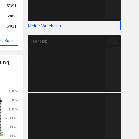
5’391
6’083
Meine Watchlists
6’031
hr Kurse
Top / Flop
nung