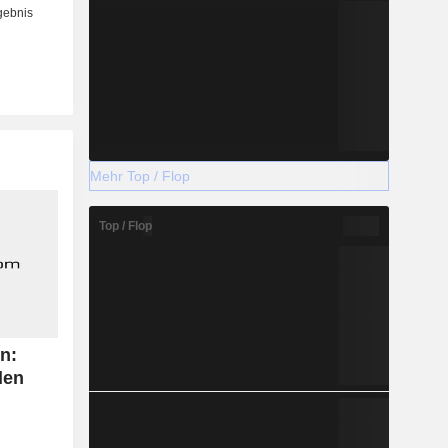
Mehr Top / Flop
Top / Flop
n:
den