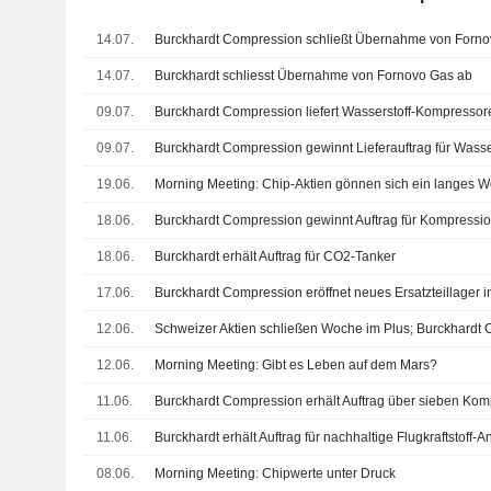
14.07.
Burckhardt Compression schließt Übernahme von Forno
14.07.
Burckhardt schliesst Übernahme von Fornovo Gas ab
09.07.
Burckhardt Compression liefert Wasserstoff-Kompresso
09.07.
19.06.
Morning Meeting: Chip-Aktien gönnen sich ein langes
18.06.
Burckhardt Compression gewinnt Auftrag für Kompressi
18.06.
Burckhardt erhält Auftrag für CO2-Tanker
17.06.
Burckhardt Compression eröffnet neues Ersatzteillager i
12.06.
Schweizer Aktien schließen Woche im Plus; Burckhardt 
12.06.
Morning Meeting: Gibt es Leben auf dem Mars?
11.06.
11.06.
Burckhardt erhält Auftrag für nachhaltige Flugkraftstoff-A
08.06.
Morning Meeting: Chipwerte unter Druck