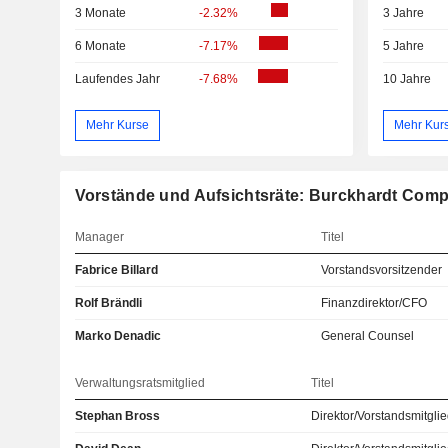
3 Monate
-2.32%
3 Jahre
6 Monate
-7.17%
5 Jahre
Laufendes Jahr
-7.68%
10 Jahre
Mehr Kurse
Mehr Kur
Vorstände und Aufsichtsräte: Burckhardt Com
Manager
Titel
Fabrice Billard
Vorstandsvorsitzender
Rolf Brändli
Finanzdirektor/CFO
Marko Denadic
General Counsel
Verwaltungsratsmitglied
Titel
Stephan Bross
Direktor/Vorstandsmitgli