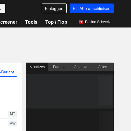
Einloggen
Ein Abo abschließen
creener
Tools
Top / Flop
Edition Schweiz
Indizes
Europa
Amerika
Asien
Bericht
MT
AW