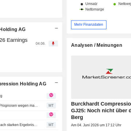
Mehr Finanzdaten
 Holding AG
26 Earnings
04.06.
Analysen / Meinungen
pression Holding AG
rg
Burckhardt Compressio
Burckhardt Compression: Berenberg senkt Kursziel und Prognosen wegen mangelnder Visibilität beim Auftragseingang
MT
GJ25: Noch nicht über 
Berg
Berenberg erhöht Kursziel für Burckhardt Compression nach starken Ergebnissen deutlich
MT
Am 04. Juni 2026 um 17:12 Uhr