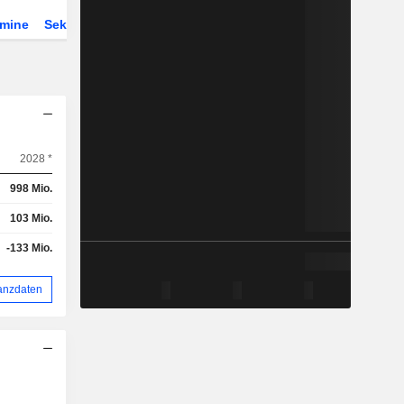
rmine
Sektor
Derivate
ETFs
2028 *
998 Mio.
103 Mio.
-133 Mio.
anzdaten