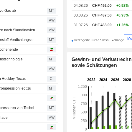
Südkorea.
04.08.26
CHF 492.00
+0.92%
vo Gas ab
MT
03.08.26
CHF 487.50
+0.93%
AW
31.07.26
CHF 483.00
+1.26%
ren nach Skandinavien
AW
Me
Burckhardt Compression gewinnt Lieferauftrag für Wasserstoff-Verdichtungstechnologie
MT
verzögerte Kurse Swiss Exchange
 Wochenende
Gewinn- und Verlustrech
onstechnologie
MT
sowie Schätzungen
AW
n Hockley, Texas
CI
Compression legt zu
MT
Burckhardt Compression erhält Auftrag über sieben Kompressoren von Technip Energies
MT
nlage
AW