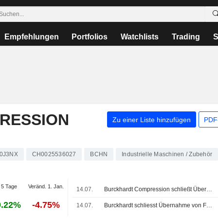
Empfehlungen
Portfolios
Watchlists
Trading
S
RESSION
Zu einer Liste hinzufügen
PDF-
0J3NX
CH0025536027
BCHN
Industrielle Maschinen / Zubehör
5 Tage
Veränd. 1. Jan.
14.07.
Burckhardt Compression schließt Übernahme von Fornovo Gas ab
9.22%
-4.75%
14.07.
Burckhardt schliesst Übernahme von Fornovo Gas ab