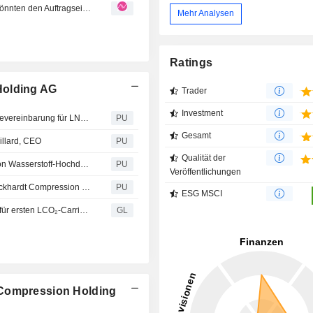
Burckhardt Compression: Gemischte Ergebnisse: Zölle könnten den Auftragseingang belasten
Mehr Analysen
Ratings
Holding AG
Trader
Investment
Burckhardt Compression : Fünfjährige langfristige Servicevereinbarung für LNG-Flotte erneuert
PU
Gesamt
illard, CEO
PU
Qualität der
Burckhardt Compression : von HYDS für die Lieferung von Wasserstoff-Hochdruckverdichtungslösungen in Skandinavien ausgewählt
PU
Veröffentlichungen
Burckhardt Compression : Generalversammlung der Burckhardt Compression Holding AG genehmigt sämtliche Anträge des Verwaltungsrats
PU
ESG MSCI
Burckhardt Compression sichert sich Meilensteinauftrag für ersten LCO₂-Carrier im industriellen Massstab zur Unterstützung des Northern Lights CCS-Projekts
GL
 Compression Holding