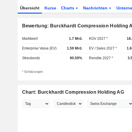
Übersicht
Kurse
Charts
Nachrichten
Untern
Bewertung: Burckhardt Compression Holding 
Marktwert
1.7 Mrd.
KGV 2027 *
18
Enterprise Value (EV)
1.59 Mrd.
EV / Sales 2027 *
1.
Streubesitz
90.59%
Rendite 2027 *
3.
* Schätzungen
Chart: Burckhardt Compression Holding AG