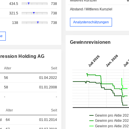
Mittleres Kursziel
6
434.5
738
Abstand / Mittleres Kursziel
321.5
738
Analystenschätzungen
138
738
se
Gewinnrevisionen
pression Holding AG
Alter
Seit
56
01.04.2022
58
01.01.2008
-
-
Alter
Seit
ed
64
01.01.2014