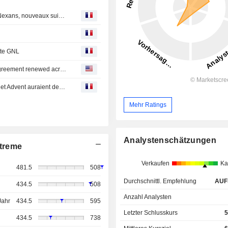
Avis d'analystes du jour : JP Morgan repasse positif sur Nexans, nouveaux suivis sur Assystem et GTT
tte GNL
Burckhardt Compression : Five-year long-term service agreement renewed across LNG fleet
Bourse : ASML et Richemont brillent, pendant que Stripe et Advent auraient des vues sur PayPal
Mehr Ratings
Analystenschätzungen
treme
Verkaufen
Ka
481.5
508
Durchschnittl. Empfehlung
AUF
434.5
508
Anzahl Analysten
Jahr
434.5
595
Letzter Schlusskurs
5
434.5
738