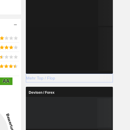
Mehr Top / Flop
AA
Devisen / Forex