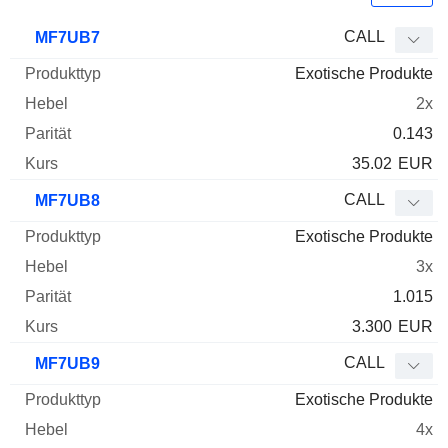
WKN
Typ
Produkttyp
Hebel
Parität
Kurs
CALL
MF7UB7
Exotische Produkte
2x
0.143
35.02
EUR
CALL
MF7UB8
Exotische Produkte
3x
1.015
3.300
EUR
CALL
MF7UB9
Exotische Produkte
4x