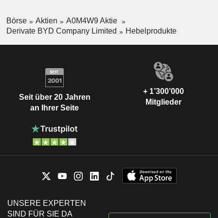
Börse
Aktien
A0M4W9 Aktie
Derivate BYD Company Limited
Hebelprodukte
+ 1’300’000
Seit über 20 Jahren
Mitglieder
an Ihrer Seite
UNSERE EXPERTEN
SIND FÜR SIE DA