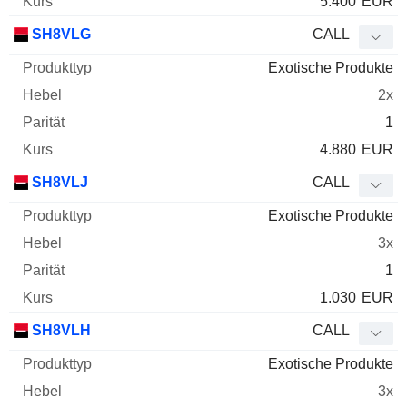
5.400
EUR
SH8VLG
CALL
Exotische Produkte
2x
1
4.880
EUR
SH8VLJ
CALL
Exotische Produkte
3x
1
1.030
EUR
SH8VLH
CALL
Exotische Produkte
3x