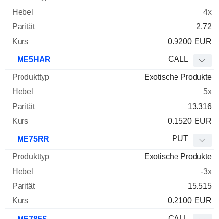
4x
2.72
0.9200
EUR
CALL
ME5HAR
Exotische Produkte
5x
13.316
0.1520
EUR
PUT
ME75RR
Exotische Produkte
-3x
15.515
0.2100
EUR
CALL
ME785S