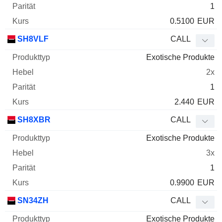
1
0.5100
EUR
SH8VLF
CALL
Exotische Produkte
2x
1
2.440
EUR
SH8XBR
CALL
Exotische Produkte
3x
1
0.9900
EUR
SN34ZH
CALL
Exotische Produkte