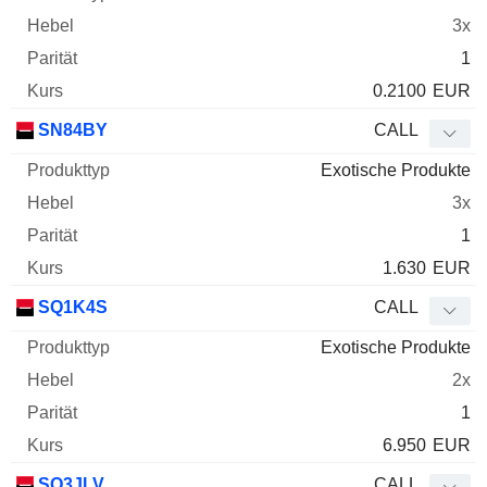
3x
1
0.2100
EUR
SN84BY
CALL
Exotische Produkte
3x
1
1.630
EUR
SQ1K4S
CALL
Exotische Produkte
2x
1
6.950
EUR
SQ3JLV
CALL