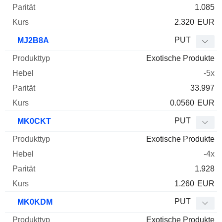
1.085
2.320
EUR
PUT
MJ2B8A
Exotische Produkte
-5x
33.997
0.0560
EUR
PUT
MK0CKT
Exotische Produkte
-4x
1.928
1.260
EUR
PUT
MK0KDM
Exotische Produkte