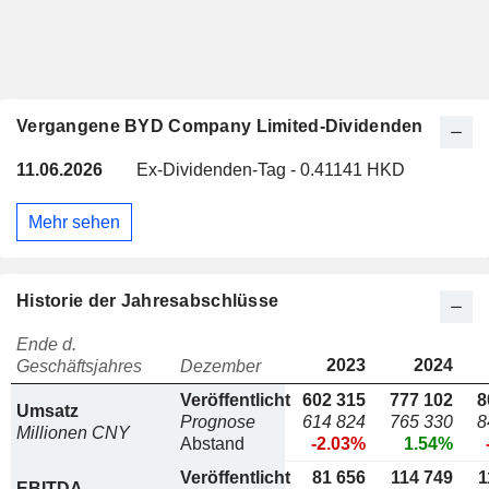
Vergangene BYD Company Limited-Dividenden
11.06.2026
Ex-Dividenden-Tag - 0.41141 HKD
Mehr sehen
Historie der Jahresabschlüsse
Ende d.
2023
2024
Geschäftsjahres
Dezember
Veröffentlicht
602 315
777 102
8
Umsatz
Prognose
614 824
765 330
8
Millionen CNY
Abstand
-2.03%
1.54%
Veröffentlicht
81 656
114 749
1
EBITDA