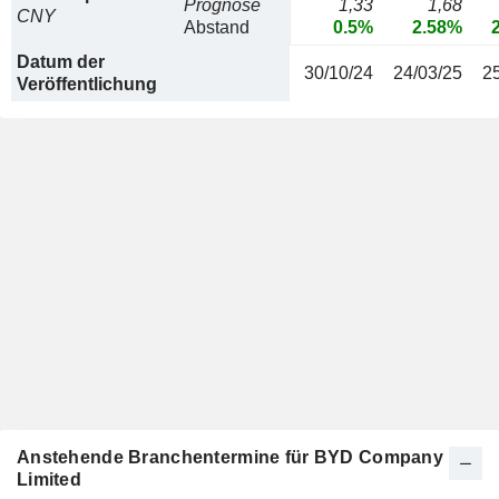
Prognose
1,33
1,68
CNY
Abstand
0.5%
2.58%
Datum der
30/10/24
24/03/25
2
Veröffentlichung
Anstehende Branchentermine für BYD Company
Limited