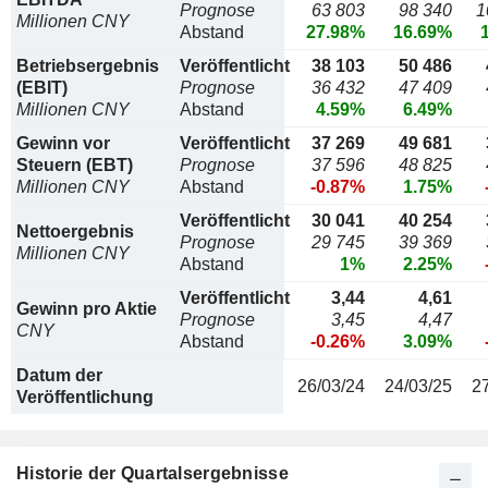
Prognose
63 803
98 340
1
Millionen CNY
Abstand
27.98%
16.69%
Betriebsergebnis
Veröffentlicht
38 103
50 486
(EBIT)
Prognose
36 432
47 409
Millionen CNY
Abstand
4.59%
6.49%
Gewinn vor
Veröffentlicht
37 269
49 681
Steuern (EBT)
Prognose
37 596
48 825
Millionen CNY
Abstand
-0.87%
1.75%
Veröffentlicht
30 041
40 254
Nettoergebnis
Prognose
29 745
39 369
Millionen CNY
Abstand
1%
2.25%
Veröffentlicht
3,44
4,61
Gewinn pro Aktie
Prognose
3,45
4,47
CNY
Abstand
-0.26%
3.09%
Datum der
26/03/24
24/03/25
2
Veröffentlichung
Historie der Quartalsergebnisse