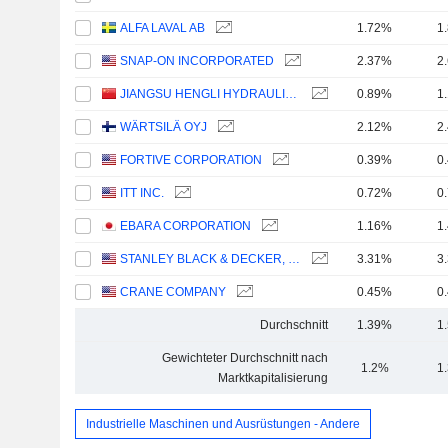
ALFA LAVAL AB
1.72%
1
SNAP-ON INCORPORATED
2.37%
2
JIANGSU HENGLI HYDRAULIC CO.,LTD
0.89%
1
WÄRTSILÄ OYJ
2.12%
2
FORTIVE CORPORATION
0.39%
0
ITT INC.
0.72%
0
EBARA CORPORATION
1.16%
1
STANLEY BLACK & DECKER, INC.
3.31%
3
CRANE COMPANY
0.45%
0
Durchschnitt
1.39%
1
Gewichteter Durchschnitt nach
1.2%
1
Marktkapitalisierung
Industrielle Maschinen und Ausrüstungen - Andere