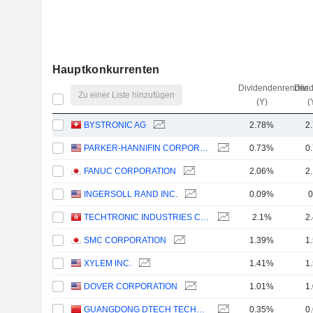
Hauptkonkurrenten
Dividendenrendite
Divi
Zu einer Liste hinzufügen
(Y)
(
BYSTRONIC AG
2.78%
2
PARKER-HANNIFIN CORPORATION
0.73%
0
FANUC CORPORATION
2.06%
2
INGERSOLL RAND INC.
0.09%
0
TECHTRONIC INDUSTRIES COMPANY LIMITED
2.1%
2
SMC CORPORATION
1.39%
1
XYLEM INC.
1.41%
1
DOVER CORPORATION
1.01%
1
GUANGDONG DTECH TECHNOLOGY CO., LTD.
0.35%
0