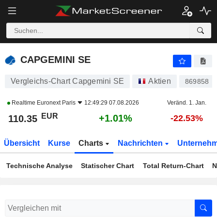
CAPGEMINI SE
110.35
€
+1.01%
CAPGEMINI SE
Vergleichs-Chart Capgemini SE
Aktien
869858
Realtime
Euronext Paris
12:49:29 07.08.2026
Veränd. 1. Jan.
EUR
+1.01%
110.35
-22.53%
Übersicht
Kurse
Charts
Nachrichten
Unterneh
Technische Analyse
Statischer Chart
Total Return-Chart
N