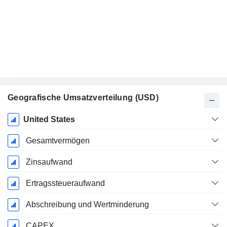
Geografische Umsatzverteilung (USD)
Ende d.
United States
Geschäftsjahres:
September
Gesamtvermögen
Zinsaufwand
Ertragssteueraufwand
Abschreibung und Wertminderung
CAPEX