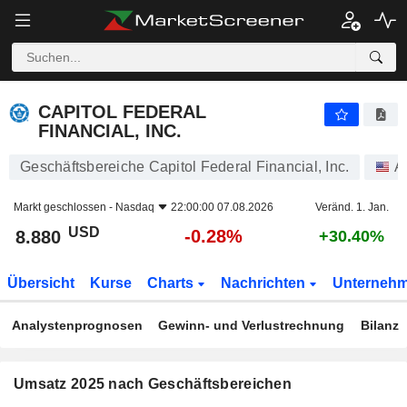
CAPITOL FEDERAL FINANCIAL, INC.
8.880
$
-0.28%
CAPITOL FEDERAL
FINANCIAL, INC.
Geschäftsbereiche Capitol Federal Financial, Inc.
A
Markt geschlossen -
Nasdaq
22:00:00 07.08.2026
Veränd. 1. Jan.
USD
-0.28%
8.880
+30.40%
Übersicht
Kurse
Charts
Nachrichten
Unterneh
Analystenprognosen
Gewinn- und Verlustrechnung
Bilanz
Umsatz 2025 nach Geschäftsbereichen