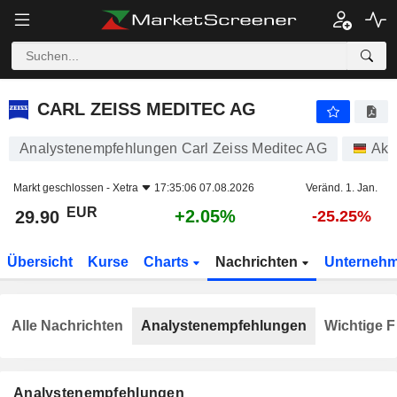
CARL ZEISS MEDITEC AG
29.90
€
+2.05%
CARL ZEISS MEDITEC AG
Analystenempfehlungen Carl Zeiss Meditec AG
Akt
Markt geschlossen -
Xetra
17:35:06 07.08.2026
Veränd. 1. Jan.
EUR
+2.05%
29.90
-25.25%
Übersicht
Kurse
Charts
Nachrichten
Unterneh
Alle Nachrichten
Analystenempfehlungen
Wichtige F
Analystenempfehlungen