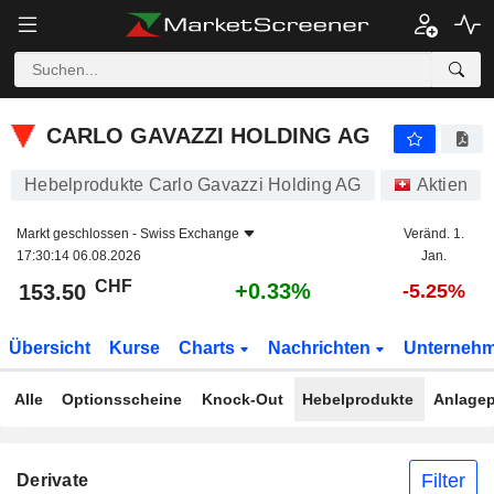
CARLO GAVAZZI HOLDING AG
153.50
CHF
+0.33%
CARLO GAVAZZI HOLDING AG
Hebelprodukte Carlo Gavazzi Holding AG
Aktien
Markt geschlossen -
Swiss Exchange
Veränd. 1.
17:30:14 06.08.2026
Jan.
CHF
+0.33%
153.50
-5.25%
Übersicht
Kurse
Charts
Nachrichten
Unterneh
Alle
Optionsscheine
Knock-Out
Hebelprodukte
Anlagep
Filter
Derivate