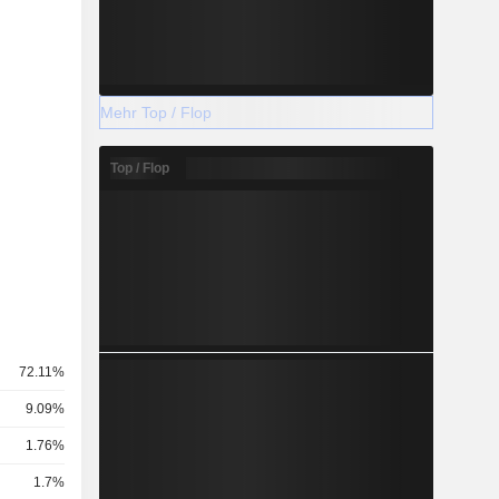
Mehr Top / Flop
Top / Flop
72.11%
9.09%
1.76%
1.7%