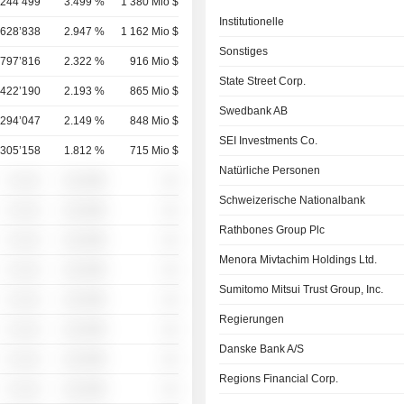
’244’499
3.499 %
1 380 Mio $
Institutionelle
’628’838
2.947 %
1 162 Mio $
Sonstiges
’797’816
2.322 %
916 Mio $
State Street Corp.
’422’190
2.193 %
865 Mio $
Swedbank AB
’294’047
2.149 %
848 Mio $
SEI Investments Co.
’305’158
1.812 %
715 Mio $
Natürliche Personen
░ ░░░
░░░░%
░░
Schweizerische Nationalbank
░ ░░░
░░░░%
░░
Rathbones Group Plc
░ ░░░
░░░░%
░░
Menora Mivtachim Holdings Ltd.
░ ░░░
░░░░%
░░
Sumitomo Mitsui Trust Group, Inc.
░ ░░░
░░░░%
░░
Regierungen
░ ░░░
░░░░%
░░
Danske Bank A/S
░ ░░░
░░░░%
░░
Regions Financial Corp.
░ ░░░
░░░░%
░░