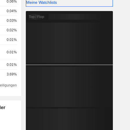
0.06%
Meine Watchlists
0.04%
Top / Flop
0.03%
0.02%
0.01%
0.01%
0.01%
3.69%
teiligungen
der