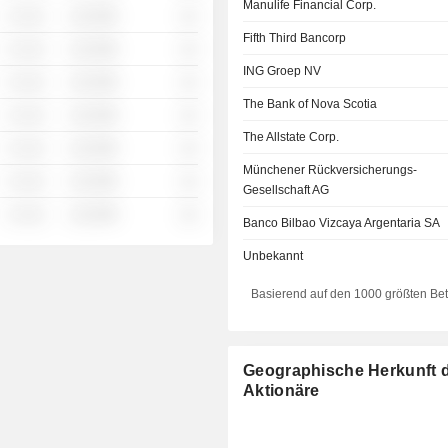
Manulife Financial Corp.
░ ░░░
░░░░%
░░
Fifth Third Bancorp
░ ░░░
░░░░%
░░
ING Groep NV
░ ░░░
░░░░%
░░
The Bank of Nova Scotia
░ ░░░
░░░░%
░░
The Allstate Corp.
░ ░░░
░░░░%
░░
Münchener Rückversicherungs-
░ ░░░
░░░░%
░░
Gesellschaft AG
░ ░░░
░░░░%
░░
Banco Bilbao Vizcaya Argentaria SA
Unbekannt
Basierend auf den 1000 größten Be
Geographische Herkunft 
Aktionäre