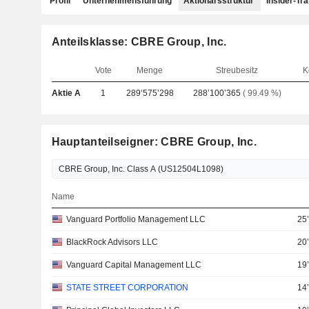
Profil
Unternehmensführung
Aktionärsstruktur
Insider-Tr
Anteilsklasse: CBRE Group, Inc.
Vote
Menge
Streubesitz
K
Aktie A
1
289’575’298
288’100’365
( 99.49 %)
Hauptanteilseigner: CBRE Group, Inc.
Name
Vanguard Portfolio Management LLC
25
BlackRock Advisors LLC
20
Vanguard Capital Management LLC
19
STATE STREET CORPORATION
14