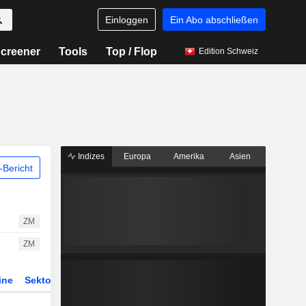
Einloggen
Ein Abo abschließen
creener
Tools
Top / Flop
Edition Schweiz
Indizes
Europa
Amerika
Asien
Bericht
ZM
ZM
ine
Sektor
Derivate
ETFs