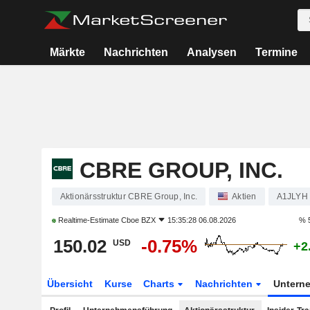
Märkte
Nachrichten
Analysen
Termine
CBRE GROUP, INC.
Aktionärsstruktur CBRE Group, Inc.
Aktien
A1JLYH
Realtime-Estimate
Cboe BZX
15:35:28 06.08.2026
% 
150.02
-0.75%
USD
+2
Übersicht
Kurse
Charts
Nachrichten
Untern