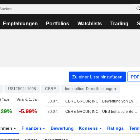
Empfehlungen
Portfolios
Watchlists
Trading
S
Zu einer Liste hinzufügen
PDF-
US12504L1098
CBRE
Immobilien-Dienstleistungen
5 Tage
Veränd. 1. Jan.
30.07.
CBRE GROUP, INC. : Bewertung von Evercore ISI kaufen
.29%
-5.99%
30.07.
CBRE GROUP, INC. : UBS behält die Bewertung Kaufen bei
ehmen
Finanzen
Bewertung
Konsens
Ratings
Term