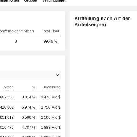
ansaktionen
Gruppe
Verbindungen
Aufteilung nach Art der
Anteilseigner
onzerneigene Aktien
Total Float
0
99.49 %
Aktien
%
Bewertung
’807’550
8.814 %
3 476 Mio $
’420’802
6.974 %
2 750 Mio $
’051’019
6.506 %
2 566 Mio $
’016’479
4.787 %
1 888 Mio $