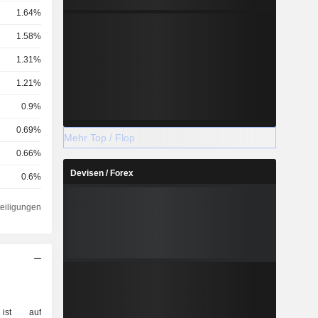
1.64%
1.58%
1.31%
1.21%
0.9%
0.69%
Mehr Top / Flop
0.66%
Devisen / Forex
0.6%
0.59%
teiligungen
0.52%
0.31%
0.28%
0.28%
ist auf
0.27%