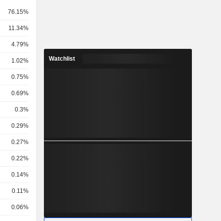
76.15%
11.34%
4.79%
Watchlist
1.02%
0.75%
0.69%
0.3%
0.29%
0.27%
0.22%
0.14%
0.11%
0.06%