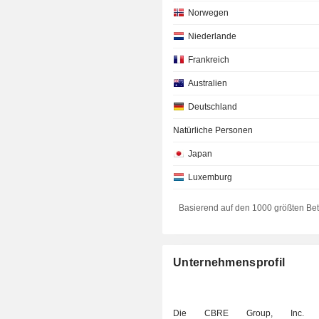
Norwegen
Niederlande
Frankreich
Australien
Deutschland
Natürliche Personen
Japan
Luxemburg
Dänemark
Basierend auf den 1000 größten Be
Schweiz
Irland
Unternehmensprofil
Neuseeland
Hong Kong
Die CBRE Group, Inc. 
Südkorea