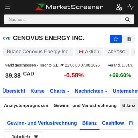
CENOVUS ENERGY INC.
39.38
$
-0.58%
CENOVUS ENERGY INC.
Bilanz Cenovus Energy Inc.
Aktien
A0YD8C
C
Markt geschlossen -
Toronto S.E.
22:00:00 07.08.2026
Veränd. 1. Jan.
CAD
-0.58%
39.38
+69.60%
Übersicht
Kurse
Charts
Nachrichten
Unterneh
Analystenprognosen
Gewinn- und Verlustrechnung
Bilanz
Gewinn- und Verlustrechnung
Bilanz
Cashflow
Fin
Jährlich