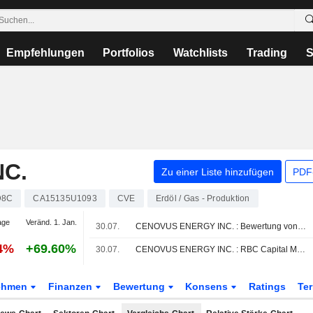
Empfehlungen
Portfolios
Watchlists
Trading
S
C.
Zu einer Liste hinzufügen
PDF-
D8C
CA15135U1093
CVE
Erdöl / Gas - Produktion
age
Veränd. 1. Jan.
30.07.
CENOVUS ENERGY INC. : Bewertung von RBC Capital Markets kaufen
84%
+69.60%
30.07.
CENOVUS ENERGY INC. : RBC Capital Markets bekräftigt seine Kaufempfehlung
ehmen
Finanzen
Bewertung
Konsens
Ratings
Te