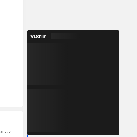
Watchlist
änd. 5
Kap.
KF
MF
LF