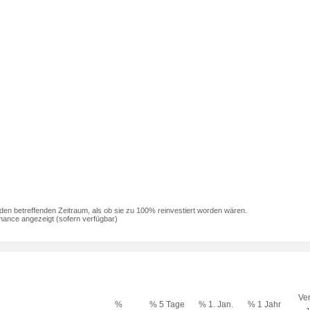
den betreffenden Zeitraum, als ob sie zu 100% reinvestiert worden wären.
mance angezeigt (sofern verfügbar)
Ver
%
% 5 Tage
% 1. Jan.
% 1 Jahr