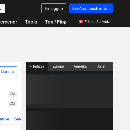
Einloggen
Ein Abo abschließen
creener
Tools
Top / Flop
Edition Schweiz
Indizes
Europa
Amerika
Asien
Bericht
ZM
ZM
rmine
Sektor
Derivate
ETFs