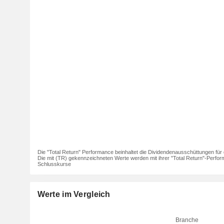
Die "Total Return" Performance beinhaltet die Dividendenausschüttungen für 
Die mit (TR) gekennzeichneten Werte werden mit ihrer "Total Return"-Perfor
Schlusskurse
Werte im Vergleich
Branche