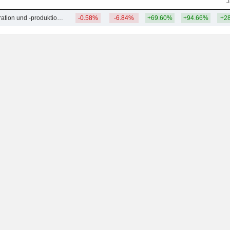
J
Öl- und Gasexploration und -produktion - Andere
-0.58%
-6.84%
+69.60%
+94.66%
+2