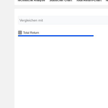
Technische Analyse
Statischer Chart
Total Return-Chart
N
Total Return