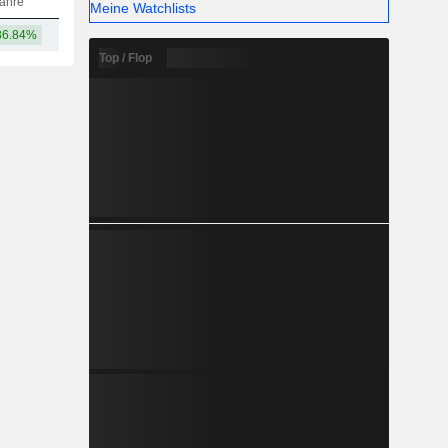
ahre
Meine Watchlists
86.84%
52.11 Mrd.
Top / Flop