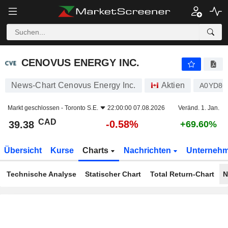
CENOVUS ENERGY INC.
39.38
$
-0.58%
CENOVUS ENERGY INC.
News-Chart Cenovus Energy Inc.
Aktien
A0YD8C
Markt geschlossen -
Toronto S.E.
22:00:00 07.08.2026
Veränd. 1. Jan.
CAD
-0.58%
39.38
+69.60%
Übersicht
Kurse
Charts
Nachrichten
Unterneh
Technische Analyse
Statischer Chart
Total Return-Chart
N