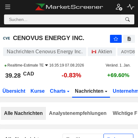
CENOVUS ENERGY INC.
39.28
$
-0.83%
CENOVUS ENERGY INC.
Nachrichten Cenovus Energy Inc.
Aktien
A0YD8
Realtime-Estimate
TE
16:35:19 07.08.2026
Veränd. 1. Jan.
CAD
-0.83%
39.28
+69.60%
Übersicht
Kurse
Charts
Nachrichten
Unterneh
Alle Nachrichten
Analystenempfehlungen
Wichtige F