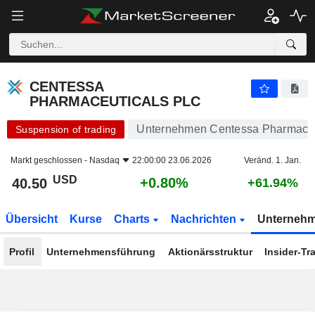
CENTESSA PHARMACEUTICALS PLC
40.50
$
+0.80%
CENTESSA
PHARMACEUTICALS PLC
Unternehmen Centessa Pharmaceut
Suspension of trading
Markt geschlossen -
Nasdaq
22:00:00 23.06.2026
Veränd. 1. Jan.
USD
+0.80%
40.50
+61.94%
Übersicht
Kurse
Charts
Nachrichten
Unterneh
Profil
Unternehmensführung
Aktionärsstruktur
Insider-Tr