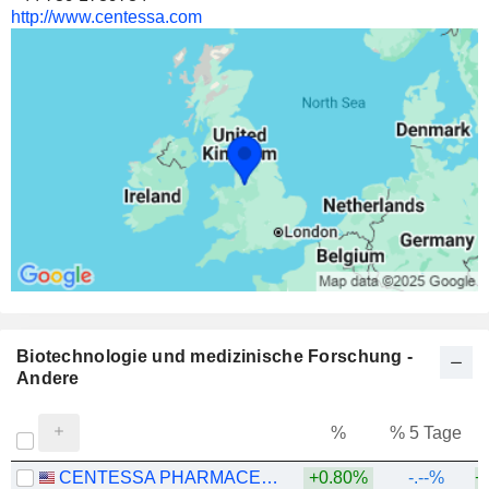
http://www.centessa.com
Biotechnologie und medizinische Forschung -
Andere
%
% 5 Tage
%
CENTESSA PHARMACEUTICALS PLC
+0.80%
-.--%
+