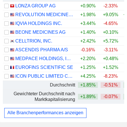
LONZA GROUP AG
+0.90%
-2.33%
REVOLUTION MEDICINES, INC.
+1.98%
+9.05%
+
IQVIA HOLDINGS INC.
+3.44%
-4.65%
+
BEONE MEDICINES AG
+1.40%
+0.10%
CELLTRION, INC.
+2.42%
+5.72%
+
ASCENDIS PHARMA A/S
-0.16%
-3.11%
MEDPACE HOLDINGS, INC.
+2.20%
+0.48%
+
EUROFINS SCIENTIFIC SE
+1.25%
+1.52%
ICON PUBLIC LIMITED COMPANY
+4.25%
-8.23%
Durchschnitt
+1.85%
-0.51%
+
Gewichteter Durchschnitt nach
+1.89%
-0.07%
+
Marktkapitalisierung
Alle Branchenperformances anzeigen