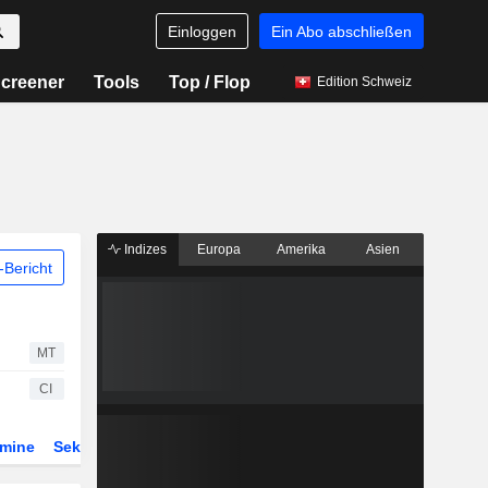
Einloggen
Ein Abo abschließen
creener
Tools
Top / Flop
Edition Schweiz
Indizes
Europa
Amerika
Asien
Bericht
MT
CI
rmine
Sektor
Derivate
ETFs