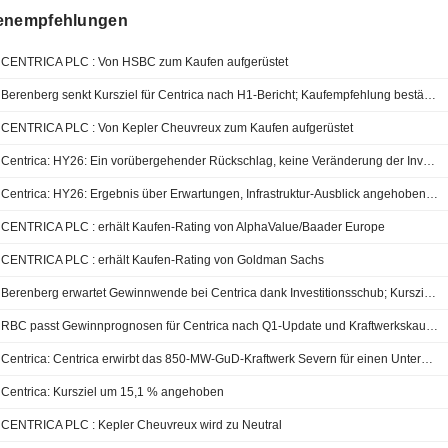
enempfehlungen
CENTRICA PLC : Von HSBC zum Kaufen aufgerüstet
Berenberg senkt Kursziel für Centrica nach H1-Bericht; Kaufempfehlung bestätigt
CENTRICA PLC : Von Kepler Cheuvreux zum Kaufen aufgerüstet
Centrica: HY26: Ein vorübergehender Rückschlag, keine Veränderung der Investmentstory
Centrica: HY26: Ergebnis über Erwartungen, Infrastruktur-Ausblick angehoben, Vorsicht im Retail und gedämpfter FY27-Ausblick
CENTRICA PLC : erhält Kaufen-Rating von AlphaValue/Baader Europe
CENTRICA PLC : erhält Kaufen-Rating von Goldman Sachs
Berenberg erwartet Gewinnwende bei Centrica dank Investitionsschub; Kursziel angehoben
RBC passt Gewinnprognosen für Centrica nach Q1-Update und Kraftwerkskauf an
Centrica: Centrica erwirbt das 850-MW-GuD-Kraftwerk Severn für einen Unternehmenswert von ca. 370 Mio. GBP
Centrica: Kursziel um 15,1 % angehoben
CENTRICA PLC : Kepler Cheuvreux wird zu Neutral