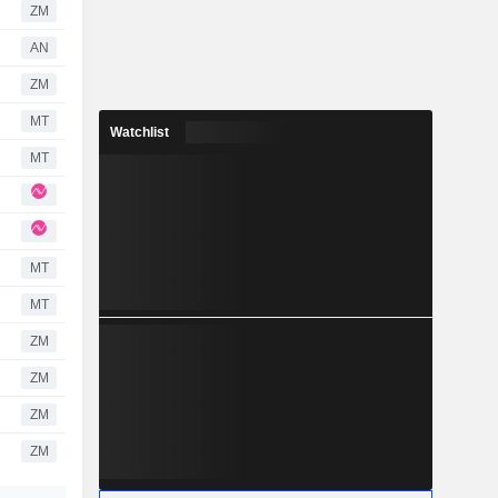
ZM
AN
ZM
MT
Watchlist
MT
MT
MT
ZM
ZM
ZM
ZM