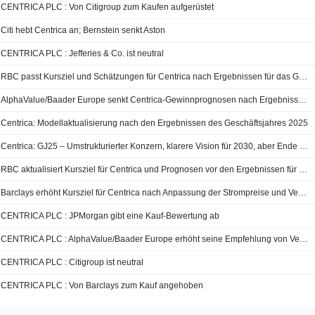
CENTRICA PLC : Von Citigroup zum Kaufen aufgerüstet
Citi hebt Centrica an; Bernstein senkt Aston
CENTRICA PLC : Jefferies & Co. ist neutral
RBC passt Kursziel und Schätzungen für Centrica nach Ergebnissen für das Geschäftsjahr 2025 und Ausblick für 2026 an
AlphaValue/Baader Europe senkt Centrica-Gewinnprognosen nach Ergebnissen für das Geschäftsjahr 2025
Centrica: Modellaktualisierung nach den Ergebnissen des Geschäftsjahres 2025
Centrica: GJ25 – Umstrukturierter Konzern, klarere Vision für 2030, aber Ende der Aktienrückkäufe
RBC aktualisiert Kursziel für Centrica und Prognosen vor den Ergebnissen für das Geschäftsjahr 2025
Barclays erhöht Kursziel für Centrica nach Anpassung der Strompreise und Verkauf von Vermögenswerten
CENTRICA PLC : JPMorgan gibt eine Kauf-Bewertung ab
CENTRICA PLC : AlphaValue/Baader Europe erhöht seine Empfehlung von Verkaufen auf Kaufen
CENTRICA PLC : Citigroup ist neutral
CENTRICA PLC : Von Barclays zum Kauf angehoben