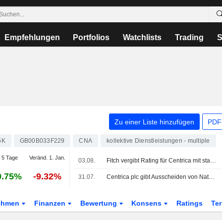
Empfehlungen
Portfolios
Watchlists
Trading
S
Zu einer Liste hinzufügen
PDF-
6K
GB00B033F229
CNA
kollektive Dienstleistungen - multiple
 5 Tage
Veränd. 1. Jan.
03.08.
Fitch vergibt Rating für Centrica mit stabilem Ausblick dank starker Bilanz
0.75%
-9.32%
31.07.
Centrica plc gibt Ausscheiden von Nathan Mark Bostock aus dem Vorstand bekannt - zum 31. Juli 2026
ehmen
Finanzen
Bewertung
Konsens
Ratings
Te