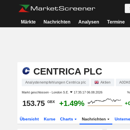
Märkte
Nachrichten
Analysen
Termine
CENTRICA PLC
Analystenempfehlungen Centrica plc
Aktien
A0DK
Markt geschlossen -
London S.E.
17:35:17 06.08.2026
%
153.75
+1.49%
GBX
+
Übersicht
Kurse
Charts
Nachrichten
Untern