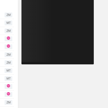
ZM
MT
ZM
ZM
ZM
MT
MT
ZM