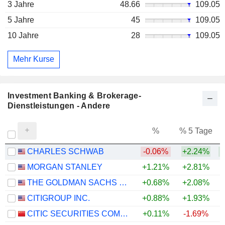
3 Jahre
48.66
109.05
5 Jahre
45
109.05
10 Jahre
28
109.05
Mehr Kurse
Investment Banking & Brokerage-
Dienstleistungen - Andere
%
% 5 Tage
%
CHARLES SCHWAB
-0.06%
+2.24%
+
MORGAN STANLEY
+1.21%
+2.81%
+
THE GOLDMAN SACHS GROUP, INC.
+0.68%
+2.08%
+
CITIGROUP INC.
+0.88%
+1.93%
+
CITIC SECURITIES COMPANY LIMITED
+0.11%
-1.69%