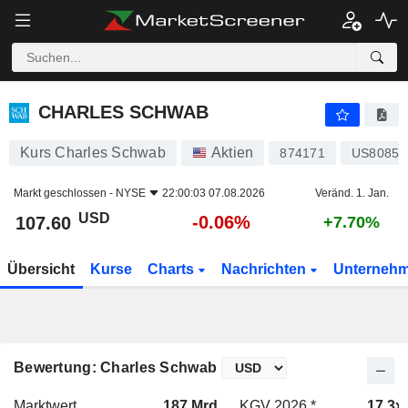
CHARLES SCHWAB
107.60
$
-0.06%
CHARLES SCHWAB
Kurs Charles Schwab
Aktien
874171
US80851
Markt geschlossen -
NYSE
22:00:03 07.08.2026
Veränd. 1. Jan.
USD
-0.06%
107.60
+7.70%
Übersicht
Kurse
Charts
Nachrichten
Unterneh
Bewertung: Charles Schwab
Marktwert
187 Mrd.
KGV 2026 *
17.3x