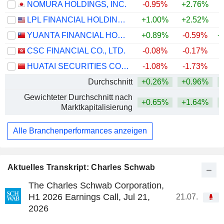
NOMURA HOLDINGS, INC.
-0.95%
+2.76%
+
LPL FINANCIAL HOLDINGS INC.
+1.00%
+2.52%
YUANTA FINANCIAL HOLDING CO., LTD.
+0.89%
-0.59%
+
CSC FINANCIAL CO., LTD.
-0.08%
-0.17%
HUATAI SECURITIES CO., LTD.
-1.08%
-1.73%
Durchschnitt
+0.26%
+0.96%
+
Gewichteter Durchschnitt nach
+0.65%
+1.64%
+
Marktkapitalisierung
Alle Branchenperformances anzeigen
Aktuelles Transkript: Charles Schwab
The Charles Schwab Corporation,
H1 2026 Earnings Call, Jul 21,
21.07.
2026