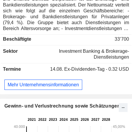
Bankdienstleistungen spezialisiert. Der Nettoumsatz verteilt
sich wie folgt auf die einzelnen Geschäftsbereiche: -
Brokerage- und Bankdienstleistungen für Privatanleger
(79,4 %). Die Gruppe bietet auch Dienstleistungen im
Bereich Altersvorsorge an; - Investmentdienstleistungen für
institutionelle Anleger und unabhängige Finanzberater (20,6
Beschäftigte
33’700
%). Ende 2023 werden die Produkte und Dienstleistungen
über ein Netzwerk von über 380 Niederlassungen in den
Sektor
Investment Banking & Brokerage-
Vereinigten Staaten angeboten. Darüber hinaus ist die
Dienstleistungen
Charles Schwab Corporation in Großbritannien, Puerto
Rico, Hongkong und Singapur vertreten.
Termine
14.08.
Ex-Dividenden-Tag - 0.32 USD
Mehr Unternehmensinformationen
Gewinn- und Verlustrechnung sowie Schätzungen