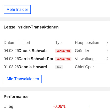
Mehr Insider
Letzte Insider-Transaktionen
Datum
Initiiert
Typ
Hauptposition
A
04.08.26
Chuck Schwab
Gründer
-4
Verkaufen
04.08.26
Carrie Schwab-Pomerantz
Verwaltungsratsmitglied
-2
Verkaufen
01.08.26
Dennis Howard
Chief Operating Officer (COO)
-
Tax
Alle Transaktionen
Performance
1 Tag
-0.06%