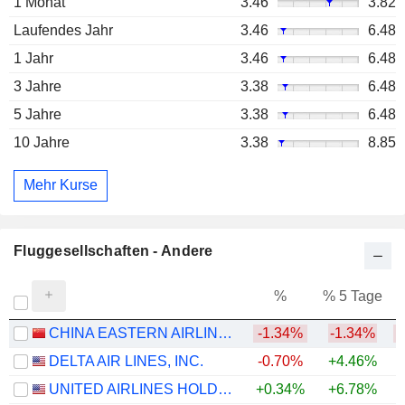
1 Monat
3.46
3.82
Laufendes Jahr
3.46
6.48
1 Jahr
3.46
6.48
3 Jahre
3.38
6.48
5 Jahre
3.38
6.48
10 Jahre
3.38
8.85
Mehr Kurse
Fluggesellschaften - Andere
%
% 5 Tage
%
CHINA EASTERN AIRLINES CORPORATION LIMITED
-1.34%
-1.34%
DELTA AIR LINES, INC.
-0.70%
+4.46%
+
UNITED AIRLINES HOLDINGS, INC.
+0.34%
+6.78%
+