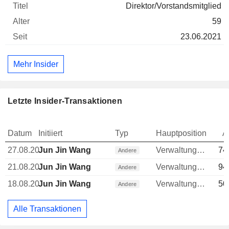
Direktor/Vorstandsmitglied
59
23.06.2021
Mehr Insider
Letzte Insider-Transaktionen
Datum
Initiiert
Typ
Hauptposition
A
27.08.20
Jun Jin Wang
Verwaltungsratsmitglied
74
Andere
21.08.20
Jun Jin Wang
Verwaltungsratsmitglied
94
Andere
18.08.20
Jun Jin Wang
Verwaltungsratsmitglied
50
Andere
Alle Transaktionen