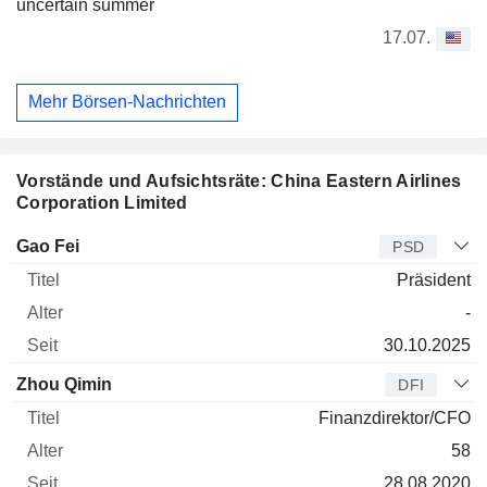
uncertain summer
17.07.
Mehr Börsen-Nachrichten
Vorstände und Aufsichtsräte: China Eastern Airlines
Corporation Limited
Manager
Titel
Alter
Seit
Gao Fei
PSD
Präsident
-
30.10.2025
Zhou Qimin
DFI
Finanzdirektor/CFO
58
28.08.2020