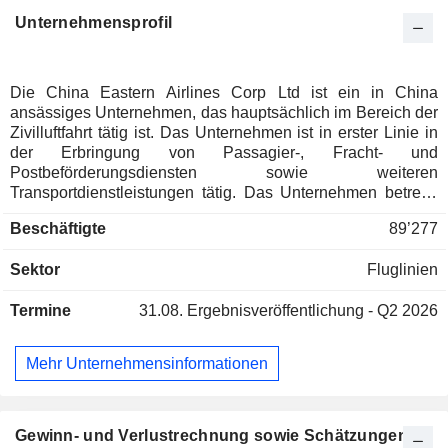
Unternehmensprofil
Die China Eastern Airlines Corp Ltd ist ein in China
ansässiges Unternehmen, das hauptsächlich im Bereich der
Zivilluftfahrt tätig ist. Das Unternehmen ist in erster Linie in
der Erbringung von Passagier-, Fracht- und
Postbeförderungsdiensten sowie weiteren
Transportdienstleistungen tätig. Das Unternehmen betreibt
seine Geschäfte hauptsächlich über zwei Segmente. Das
Beschäftigte
89’277
Segment „Flugverkehr“ umfasst im Wesentlichen die
Erbringung von Passagier-, Fracht- und
Sektor
Fluglinien
Postbeförderungsdiensten sowie Bodendienste. Das
Segment „Sonstige Geschäftsbereiche“ umfasst in erster
Termine
31.08.
Ergebnisveröffentlichung - Q2 2026
Linie Reiseveranstaltungsgeschäfte, Bordverpflegung und
sonstige Dienstleistungen. Das Unternehmen ist zudem in
der allgemeinen Luftfahrt, der Wartung von
Mehr Unternehmensinformationen
Luftfahrtausrüstung und -maschinen, der Herstellung und
Wartung von Luftfahrtausrüstung, dem Agenturgeschäft für
inländische und ausländische Fluggesellschaften sowie
anderen mit dem Luftverkehr verbundenen
Gewinn- und Verlustrechnung sowie Schätzungen