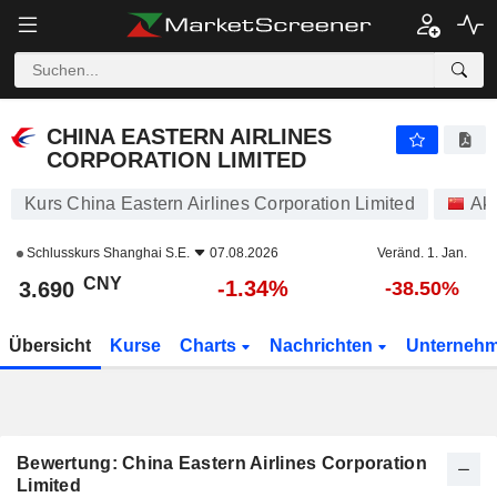
CHINA EASTERN AIRLINES CORPORATION LIMITED
3.690
¥
-1.34%
CHINA EASTERN AIRLINES
CORPORATION LIMITED
Kurs China Eastern Airlines Corporation Limited
Akt
Schlusskurs
Shanghai S.E.
07.08.2026
Veränd. 1. Jan.
CNY
-1.34%
3.690
-38.50%
Übersicht
Kurse
Charts
Nachrichten
Unterneh
Bewertung: China Eastern Airlines Corporation
Limited