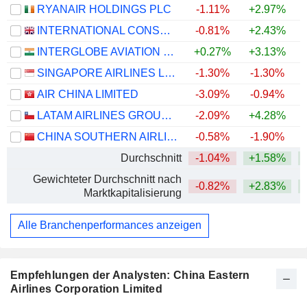
RYANAIR HOLDINGS PLC
-1.11%
+2.97%
INTERNATIONAL CONSOLIDATED AIRLINES GROUP, S.A.
-0.81%
+2.43%
+
INTERGLOBE AVIATION LIMITED
+0.27%
+3.13%
SINGAPORE AIRLINES LIMITED
-1.30%
-1.30%
+
AIR CHINA LIMITED
-3.09%
-0.94%
LATAM AIRLINES GROUP S.A.
-2.09%
+4.28%
+
CHINA SOUTHERN AIRLINES COMPANY LIMITED
-0.58%
-1.90%
Durchschnitt
-1.04%
+1.58%
+
Gewichteter Durchschnitt nach
-0.82%
+2.83%
+
Marktkapitalisierung
Alle Branchenperformances anzeigen
Empfehlungen der Analysten: China Eastern
Airlines Corporation Limited