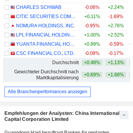
CHARLES SCHWAB
-0.06%
+2.24%
+
CITIC SECURITIES COMPANY LIMITED
+0.11%
-1.69%
NOMURA HOLDINGS, INC.
-0.95%
+2.76%
+
LPL FINANCIAL HOLDINGS INC.
+1.00%
+2.52%
YUANTA FINANCIAL HOLDING CO., LTD.
+0.89%
-0.59%
+
CSC FINANCIAL CO., LTD.
-0.08%
-0.17%
Durchschnitt
+0.48%
+1.13%
+
Gewichteter Durchschnitt nach
+0.69%
+1.68%
+
Marktkapitalisierung
Alle Branchenperformances anzeigen
Empfehlungen der Analysten: China International
Capital Corporation Limited
Guangdong Haid beauftragt Banken für geplanten