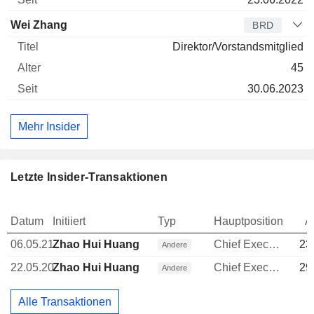
Wei Zhang
BRD
Direktor/Vorstandsmitglied
45
30.06.2023
Mehr Insider
Letzte Insider-Transaktionen
Datum
Initiiert
Typ
Hauptposition
A
06.05.21
Zhao Hui Huang
Chief Executive Officer (CEO)
23
Andere
22.05.20
Zhao Hui Huang
Chief Executive Officer (CEO)
29
Andere
Alle Transaktionen