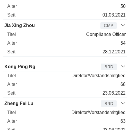
50
01.03.2021
Jia Xing Zhou
CMP
Compliance Officer
54
28.12.2021
Verwaltungsratsmitglied
Titel
Alter
Seit
Kong Ping Ng
BRD
Direktor/Vorstandsmitglied
68
23.06.2022
Zheng Fei Lu
BRD
Direktor/Vorstandsmitglied
63
23.06.2022