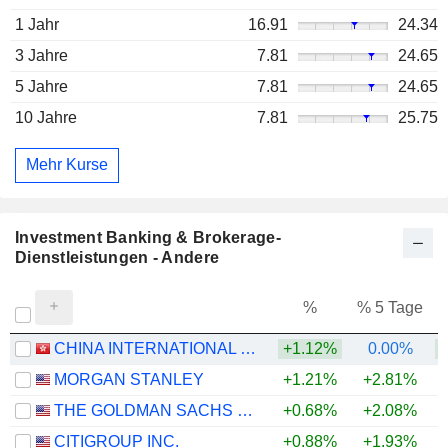
1 Jahr
16.91
24.34
3 Jahre
7.81
24.65
5 Jahre
7.81
24.65
10 Jahre
7.81
25.75
Mehr Kurse
Investment Banking & Brokerage-
Dienstleistungen - Andere
%
% 5 Tage
%
CHINA INTERNATIONAL CAPITAL CORPORATION LIMITED
+1.12%
0.00%
MORGAN STANLEY
+1.21%
+2.81%
+
THE GOLDMAN SACHS GROUP, INC.
+0.68%
+2.08%
+
CITIGROUP INC.
+0.88%
+1.93%
+