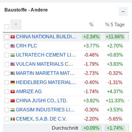
Baustoffe - Andere
%
% 5 Tage
%
CHINA NATIONAL BUILDING MATERIAL COMPANY LIMITED
+2.34%
+11.66%
CRH PLC
+3.77%
+2.70%
ULTRATECH CEMENT LIMITED
-0.46%
+0.83%
VULCAN MATERIALS COMPANY
-1.79%
+3.83%
MARTIN MARIETTA MATERIALS, INC.
-2.73%
-0.32%
HEIDELBERG MATERIALS AG
-0.40%
-1.31%
AMRIZE AG
-1.74%
+4.37%
CHINA JUSHI CO., LTD.
+3.82%
+11.33%
+
GRASIM INDUSTRIES LIMITED
-0.30%
+3.53%
+
CEMEX, S.A.B. DE C.V.
-2.20%
-5.65%
+
Durchschnitt
+0.09%
+1.74%
+