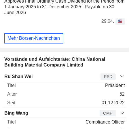
Approves Final Ordinary Cash Dividend for the Period from
1 January 2025 to 31 December 2025 , Payable on 30
June 2026
29.04.
Mehr Börsen-Nachrichten
Vorstände und Aufsichtsräte: China National
Building Material Company Limited
Manager
Titel
Alter
Seit
Ru Shan Wei
PSD
Präsident
52
01.12.2022
Bing Wang
CMP
Compliance Officer