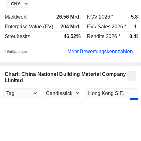
Marktwert
26.56 Mrd.
KGV 2026 *
5.84
Enterprise Value (EV)
204 Mrd.
EV / Sales 2026 *
1.
Streubesitz
46.52%
Rendite 2026 *
8.48
Mehr Bewertungskennzahlen
* Schätzungen
Chart: China National Building Material Company
Limited