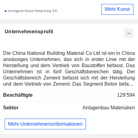
Mehr Kurse
verzögerte Kurse Hong Kong S.E.
Unternehmensprofil
Die China National Building Material Co Ltd ist ein in China
ansässiges Unternehmen, das sich in erster Linie mit der
Herstellung und dem Vertrieb von Baustoffen befasst. Das
Unternehmen ist in fünf Geschäftsbereichen tätig. Der
Geschäftsbereich Zement befasst sich mit der Herstellung
und dem Vertrieb von Zement. Das Segment Beton befasst
sich mit der Herstellung und dem Vertrieb von Beton. Das
Beschäftigte
129’594
Segment Neue Materialien befasst sich mit der Herstellung
und dem Vertrieb von Glasfasern, Verbundwerkstoffen und
Sektor
Anlagenbau Materialien
Leichtbaustoffen. Das Segment Ingenieurdienstleistungen
bietet Ingenieurdienstleistungen und die Beschaffung von
Ausrüstung für Glas- und Zementhersteller an. Das Segment
Mehr Unternehmensinformationen
Sonstiges befasst sich mit dem Rohstoffhandel und anderen
Aktivitäten. Das Unternehmen ist hauptsächlich auf dem