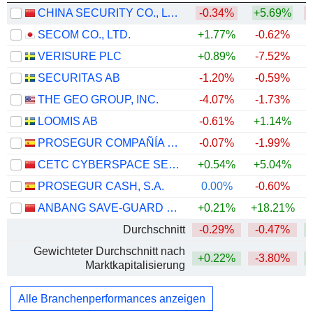
CHINA SECURITY CO., LTD.
-0.34%
+5.69%
SECOM CO., LTD.
+1.77%
-0.62%
+
VERISURE PLC
+0.89%
-7.52%
SECURITAS AB
-1.20%
-0.59%
THE GEO GROUP, INC.
-4.07%
-1.73%
+
LOOMIS AB
-0.61%
+1.14%
+
PROSEGUR COMPAÑÍA DE SEGURIDAD, S.A.
-0.07%
-1.99%
+
CETC CYBERSPACE SECURITY TECHNOLOGY CO., LTD.
+0.54%
+5.04%
PROSEGUR CASH, S.A.
0.00%
-0.60%
ANBANG SAVE-GUARD GROUP CO.,LTD.
+0.21%
+18.21%
+
Durchschnitt
-0.29%
-0.47%
Gewichteter Durchschnitt nach
+0.22%
-3.80%
+
Marktkapitalisierung
Alle Branchenperformances anzeigen