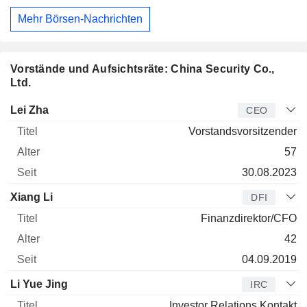
Mehr Börsen-Nachrichten
Vorstände und Aufsichtsräte: China Security Co.,
Ltd.
Manager
Titel
Alter
Seit
Lei Zha
CEO
Vorstandsvorsitzender
57
30.08.2023
Xiang Li
DFI
Finanzdirektor/CFO
42
04.09.2019
Li Yue Jing
IRC
Investor Relations Kontakt