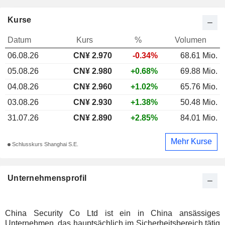
Kurse
Datum
Kurs
%
Volumen
06.08.26
CN¥ 2.970
-0.34%
68.61 Mio.
05.08.26
CN¥ 2.980
+0.68%
69.88 Mio.
04.08.26
CN¥ 2.960
+1.02%
65.76 Mio.
03.08.26
CN¥ 2.930
+1.38%
50.48 Mio.
31.07.26
CN¥ 2.890
+2.85%
84.01 Mio.
Mehr Kurse
Schlusskurs Shanghai S.E.
Unternehmensprofil
China Security Co Ltd ist ein in China ansässiges
Unternehmen, das hauptsächlich im Sicherheitsbereich tätig