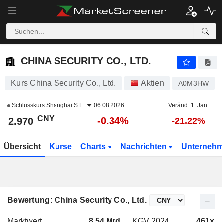
CHINA SECURITY CO., LTD.
2.970
¥
-0.34%
CHINA SECURITY CO., LTD.
Kurs China Security Co., Ltd.
Aktien
A0M3HW
Schlusskurs
Shanghai S.E.
06.08.2026
Veränd. 1. Jan.
CNY
-0.34%
2.970
-21.22%
Übersicht
Kurse
Charts
Nachrichten
Unterneh
Bewertung: China Security Co., Ltd.
Marktwert
8.54 Mrd.
KGV 2024
461x