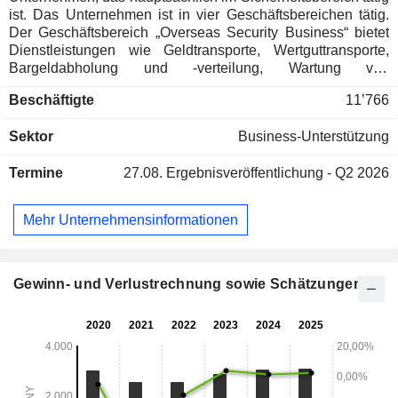
ist. Das Unternehmen ist in vier Geschäftsbereichen tätig.
Der Geschäftsbereich „Overseas Security Business“ bietet
Dienstleistungen wie Geldtransporte, Wertguttransporte,
Bargeldabholung und -verteilung, Wartung von
Geldautomaten, Transport vertraulicher Dokumente,
Beschäftigte
11’766
Lagerung von Wertgegenständen sowie
Sicherheitspersonal für Finanzinstitute, Hotels, Behörden,
Sektor
Business-Unterstützung
Einzelhändler und andere gewerbliche Kunden an. Das
Segment „Inländisches Sicherheitssystem-
Termine
27.08.
Ergebnisveröffentlichung - Q2 2026
Integrationsgeschäft“ befasst sich mit der Konzeption,
Installation, Implementierung und Wartung von
Sicherheitssystemen. Das Segment „Inländische
Mehr Unternehmensinformationen
Herstellung und Vertrieb von Sicherheitsprodukten“ befasst
sich mit der Forschung, Entwicklung, Herstellung und dem
Vertrieb von Sicherheitsprodukten wie
Zugangskontrollsystemen, Alarmanlagen, intelligenten
Gewinn- und Verlustrechnung sowie Schätzungen
Gegensprechanlagen und Videoüberwachungsanlagen.
Das Segment „Sonstiges“ umfasst sonstige
Geschäftsaktivitäten. Das Unternehmen ist auf inländischen
und ausländischen Märkten tätig.