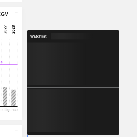
6.98x
 KGV
10.6x
13.2x
Watchlist
7.56%
0.5381
0.62%
8.492
6.34%
3’211
1’336
880.8
577
3’271