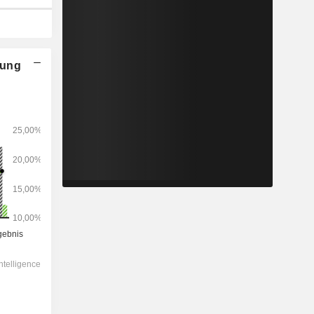
nung
2028
-
-
9’327
-9.01%
10.2x
2.38x
0.7x
1.89x
2.9x