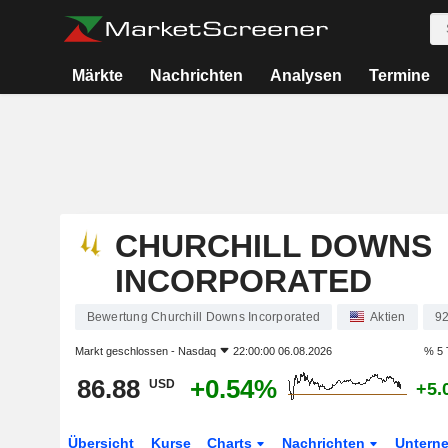
Märkte
Nachrichten
Analysen
Termine
CHURCHILL DOWNS
INCORPORATED
Bewertung Churchill Downs Incorporated
Aktien
9
Markt geschlossen -
Nasdaq
22:00:00 06.08.2026
% 5 
86.88
+0.54%
USD
+5.
Übersicht
Kurse
Charts
Nachrichten
Untern