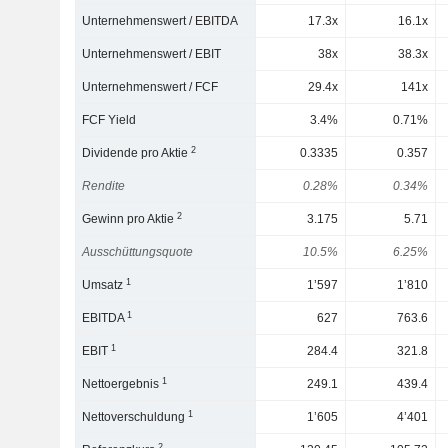
Unternehmenswert / EBITDA
17.3x
16.1x
Unternehmenswert / EBIT
38x
38.3x
Unternehmenswert / FCF
29.4x
141x
FCF Yield
3.4%
0.71%
2
Dividende pro Aktie
0.3335
0.357
Rendite
0.28%
0.34%
2
Gewinn pro Aktie
3.175
5.71
Ausschüttungsquote
10.5%
6.25%
1
Umsatz
1’597
1’810
1
EBITDA
627
763.6
1
EBIT
284.4
321.8
1
Nettoergebnis
249.1
439.4
1
Nettoverschuldung
1’605
4’401
2