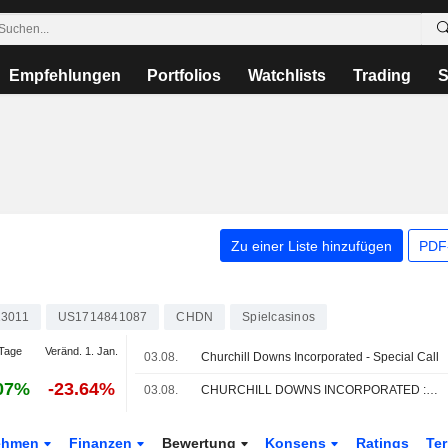
Empfehlungen
Portfolios
Watchlists
Trading
S
Zu einer Liste hinzufügen
PDF-
23011
US1714841087
CHDN
Spielcasinos
Tage
Veränd. 1. Jan.
03.08.
Churchill Downs Incorporated - Special Call
07%
-23.64%
03.08.
CHURCHILL DOWNS INCORPORATED : Bewertung von BofA Securities zum Kaufen erhalten
ehmen
Finanzen
Bewertung
Konsens
Ratings
Te