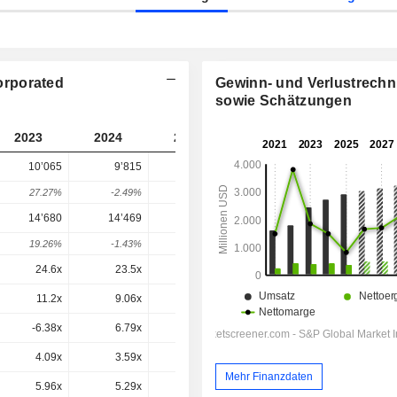
orporated
Gewinn- und Verlustrech
sowie Schätzungen
2023
2024
2025
2026
2027
10’065
9’815
7’934
6’056
-
27.27%
-2.49%
-19.17%
-23.67%
-
14’680
14’469
12’775
10’541
10’250
19.26%
-1.43%
-11.71%
-17.49%
-2.76%
24.6x
23.5x
21.5x
12.3x
11.7x
11.2x
9.06x
7.84x
4.06x
3.03x
-6.38x
6.79x
-3.13x
0.4x
2.2x
4.09x
3.59x
2.71x
2x
1.94x
Mehr Finanzdaten
5.96x
5.29x
4.37x
3.48x
3.29x