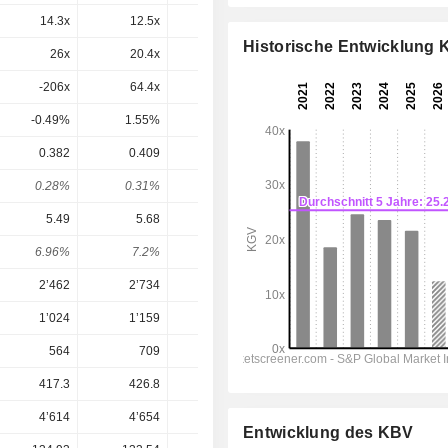
14.3x
12.5x
10.6x
8.43x
7.98x
Historische Entwicklung
26x
20.4x
18.7x
12.9x
12.2x
-206x
64.4x
25.8x
16x
16x
-0.49%
1.55%
3.87%
6.25%
6.27%
0.382
0.409
0.438
0.4696
0.5003
0.28%
0.31%
0.38%
0.54%
0.58%
5.49
5.68
5.29
7.048
7.424
6.96%
7.2%
8.28%
6.66%
6.74%
2’462
2’734
2’926
3’026
3’118
1’024
1’159
1’205
1’250
1’284
564
709
683.8
816.2
842
417.3
426.8
383
490.8
511.5
4’614
4’654
4’842
4’486
4’194
Entwicklung des KBV