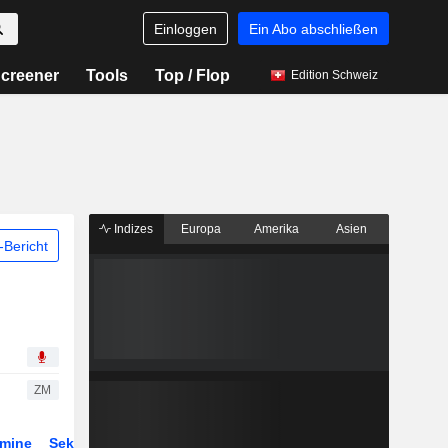
Einloggen
Ein Abo abschließen
creener
Tools
Top / Flop
Edition Schweiz
Indizes
Europa
Amerika
Asien
Bericht
ZM
rmine
Sektor
Derivate
ETFs