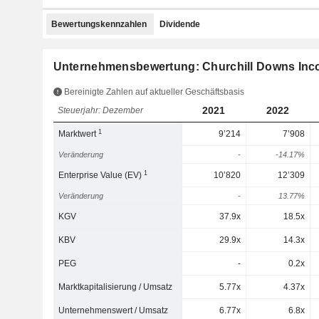
Bewertungskennzahlen
Dividende
Unternehmensbewertung: Churchill Downs Inc
Bereinigte Zahlen auf aktueller Geschäftsbasis
2021
2022
Steuerjahr: Dezember
1
Marktwert
9’214
7’908
Veränderung
-
-14.17%
1
Enterprise Value (EV)
10’820
12’309
Veränderung
-
13.77%
KGV
37.9x
18.5x
KBV
29.9x
14.3x
PEG
-
0.2x
Marktkapitalisierung / Umsatz
5.77x
4.37x
Unternehmenswert / Umsatz
6.77x
6.8x