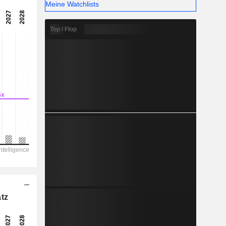
86.88
Meine Watchlists
-
Top / Flop
-
tz