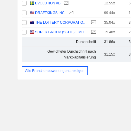
EVOLUTION AB
12.55x
5
DRAFTKINGS INC.
99.44x
1
THE LOTTERY CORPORATION LIMITED
35.04x
3
SUPER GROUP (SGHC) LIMITED
15.48x
2
Durchschnitt
31.86x
3
Gewichteter Durchschnitt nach
31.15x
3
Marktkapitalisierung
Alle Branchenbewertungen anzeigen