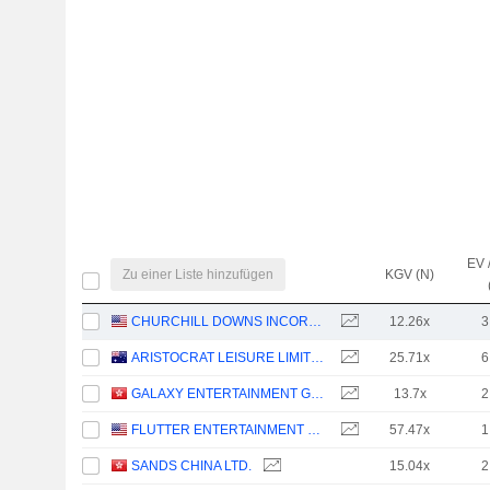
EV 
Zu einer Liste hinzufügen
KGV (N)
CHURCHILL DOWNS INCORPORATED
12.26x
3
ARISTOCRAT LEISURE LIMITED
25.71x
6
GALAXY ENTERTAINMENT GROUP LIMITED
13.7x
2
FLUTTER ENTERTAINMENT PLC
57.47x
1
SANDS CHINA LTD.
15.04x
2