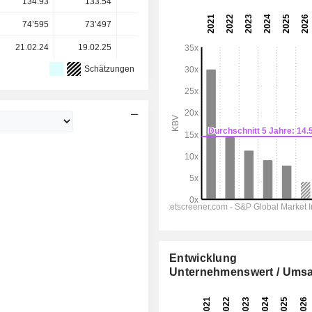
134.93
133.54
113.78
86.88
86.88
74’595
73’497
69’729
69’700
-
21.02.24
19.02.25
25.02.26
-
-
Schätzungen
Entwicklung
Unternehmenswert / Umsa