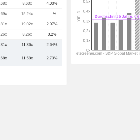
.68x
8.63x
4.03%
14.63 Mrd.
.69x
15.24x
-.--%
11 Mrd.
.81x
19.02x
2.97%
8.51 Mrd.
.26x
8.26x
3.2%
6.6 Mrd.
.31x
11.36x
2.64%
13.83 Mrd.
.68x
11.58x
2.73%