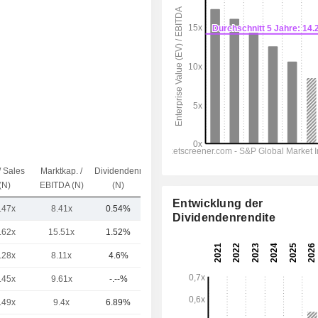
/ Sales
Marktkap. /
Dividendenrendite
Kap.($)
(N)
EBITDA (N)
(N)
Entwicklung der
.47x
8.41x
0.54%
6.06 Mrd.
Dividendenrendite
.62x
15.51x
1.52%
27.89 Mrd.
.28x
8.11x
4.6%
18.7 Mrd.
.45x
9.61x
-.--%
16.14 Mrd.
.49x
9.4x
6.89%
14.94 Mrd.